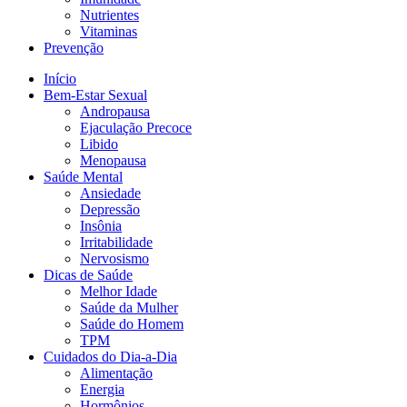
Nutrientes
Vitaminas
Prevenção
Início
Bem-Estar Sexual
Andropausa
Ejaculação Precoce
Libido
Menopausa
Saúde Mental
Ansiedade
Depressão
Insônia
Irritabilidade
Nervosismo
Dicas de Saúde
Melhor Idade
Saúde da Mulher
Saúde do Homem
TPM
Cuidados do Dia-a-Dia
Alimentação
Energia
Hormônios