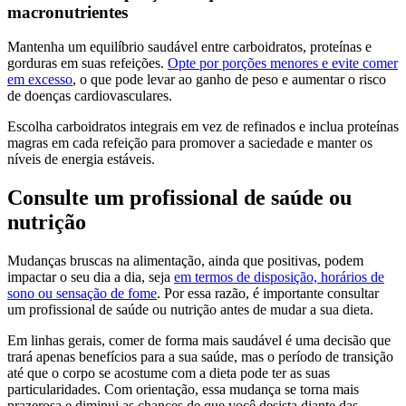
macronutrientes
Mantenha um equilíbrio saudável entre carboidratos, proteínas e
gorduras em suas refeições.
Opte por porções menores e evite comer
em excesso
, o que pode levar ao ganho de peso e aumentar o risco
de doenças cardiovasculares.
Escolha carboidratos integrais em vez de refinados e inclua proteínas
magras em cada refeição para promover a saciedade e manter os
níveis de energia estáveis.
Consulte um profissional de saúde ou
nutrição
Mudanças bruscas na alimentação, ainda que positivas, podem
impactar o seu dia a dia, seja
em termos de disposição, horários de
sono ou sensação de fome
. Por essa razão, é importante consultar
um profissional de saúde ou nutrição antes de mudar a sua dieta.
Em linhas gerais, comer de forma mais saudável é uma decisão que
trará apenas benefícios para a sua saúde, mas o período de transição
até que o corpo se acostume com a dieta pode ter as suas
particularidades. Com orientação, essa mudança se torna mais
prazerosa e diminui as chances de que você desista diante das