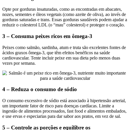
Opte por gorduras insaturadas, como as encontradas em abacates,
nozes, sementes e óleos vegetais (como azeite de oliva), ao invés de
gorduras saturadas e trans. Essas gorduras saudáveis podem ajudar a
reduzir o colesterol LDL (o “mau” colesterol) e proteger o coração.
3 – Consuma peixes ricos em ômega-3
Peixes como salmão, sardinha, atum e truta são excelentes fontes de
ácidos graxos ômega-3, que têm efeitos benéficos na saúde
cardiovascular. Tente incluir peixe em sua dieta pelo menos duas
vezes por semana.
4 – Reduza o consumo de sódio
O consumo excessivo de sódio está associado à hipertensão arterial,
um importante fator de risco para doenças cardíacas. Limite a
ingestão de alimentos processados, fast food e alimentos embalados,
e use ervas e especiarias para dar sabor aos pratos, em vez de sal.
5 – Controle as porções e equilibre os