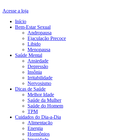
Acesse a loja
Início
Bem-Estar Sexual
Andropausa
Ejaculação Precoce
Libido
Menopausa
Saúde Mental
Ansiedade
Depressão
Insônia
Irritabilidade
Nervosismo
Dicas de Saúde
Melhor Idade
Saúde da Mulher
Saúde do Homem
TPM
Cuidados do Dia-a-Dia
Alimentação
Energia
Hormônios
Imunidade