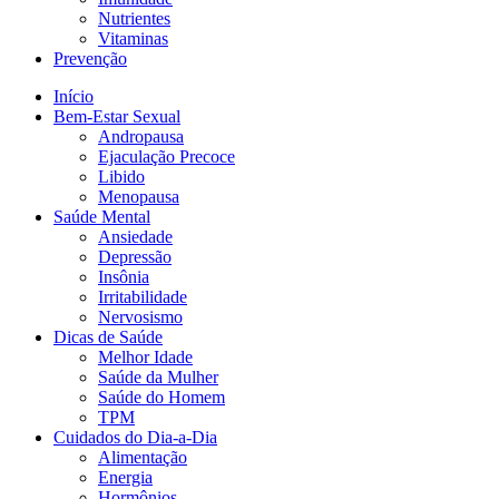
Nutrientes
Vitaminas
Prevenção
Início
Bem-Estar Sexual
Andropausa
Ejaculação Precoce
Libido
Menopausa
Saúde Mental
Ansiedade
Depressão
Insônia
Irritabilidade
Nervosismo
Dicas de Saúde
Melhor Idade
Saúde da Mulher
Saúde do Homem
TPM
Cuidados do Dia-a-Dia
Alimentação
Energia
Hormônios