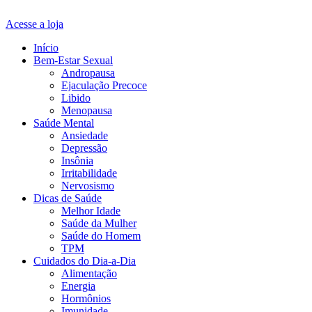
Acesse a loja
Início
Bem-Estar Sexual
Andropausa
Ejaculação Precoce
Libido
Menopausa
Saúde Mental
Ansiedade
Depressão
Insônia
Irritabilidade
Nervosismo
Dicas de Saúde
Melhor Idade
Saúde da Mulher
Saúde do Homem
TPM
Cuidados do Dia-a-Dia
Alimentação
Energia
Hormônios
Imunidade