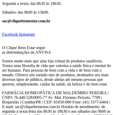
Segunda a sexta: das 8h30 às 18h30.
Sábados: das 9h00 às 13h00.
sac@cliquebemestar.com.br
Facebook
Instagram
O Clique Bem Estar segue
as determinações da ANVISA
Somos muito mais que uma loja virtual de produtos saudáveis.
Temos uma filosofia de vida que valoriza a saúde física e mental do
ser humano. Para pessoas de bem com a vida e de bem com o
mundo. Oferece um variado mix de produtos, destinados aos mais
diversos tipos de público, desde atletas até mesmo pessoas que
querem, simplesmente, cuidar da saúde, da beleza e do bem estar.
FARMÁCIA HOMEOPÁTICA DR WALDEMIRO PEREIRA |
CNPJ: 76.440.528/0005-77 Av. Mal. Floriano Peixoto, 7709 |
Boqueirão | Curitiba/PR | CEP: 81650-000 Fone: (41) 3377-6464 |
E-mail: sac@cliquebemestar.com.br Horário de atendimento: de
segunda a sexta-feira das 8h30 às 18h30 e aos sábados das 9h00 às