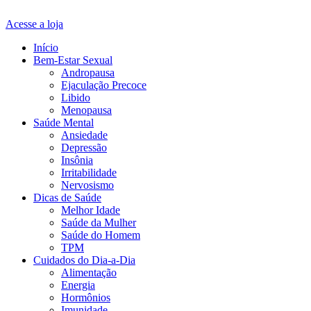
Acesse a loja
Início
Bem-Estar Sexual
Andropausa
Ejaculação Precoce
Libido
Menopausa
Saúde Mental
Ansiedade
Depressão
Insônia
Irritabilidade
Nervosismo
Dicas de Saúde
Melhor Idade
Saúde da Mulher
Saúde do Homem
TPM
Cuidados do Dia-a-Dia
Alimentação
Energia
Hormônios
Imunidade