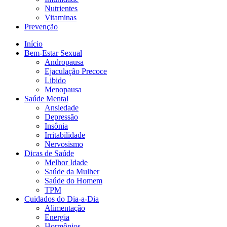
Nutrientes
Vitaminas
Prevenção
Início
Bem-Estar Sexual
Andropausa
Ejaculação Precoce
Libido
Menopausa
Saúde Mental
Ansiedade
Depressão
Insônia
Irritabilidade
Nervosismo
Dicas de Saúde
Melhor Idade
Saúde da Mulher
Saúde do Homem
TPM
Cuidados do Dia-a-Dia
Alimentação
Energia
Hormônios