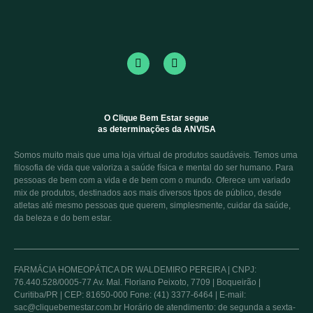
O Clique Bem Estar segue
as determinações da ANVISA
Somos muito mais que uma loja virtual de produtos saudáveis. Temos uma
filosofia de vida que valoriza a saúde física e mental do ser humano. Para
pessoas de bem com a vida e de bem com o mundo. Oferece um variado
mix de produtos, destinados aos mais diversos tipos de público, desde
atletas até mesmo pessoas que querem, simplesmente, cuidar da saúde,
da beleza e do bem estar.
FARMÁCIA HOMEOPÁTICA DR WALDEMIRO PEREIRA | CNPJ:
76.440.528/0005-77 Av. Mal. Floriano Peixoto, 7709 | Boqueirão |
Curitiba/PR | CEP: 81650-000 Fone: (41) 3377-6464 | E-mail:
sac@cliquebemestar.com.br Horário de atendimento: de segunda a sexta-