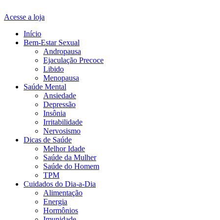
Acesse a loja
Início
Bem-Estar Sexual
Andropausa
Ejaculação Precoce
Libido
Menopausa
Saúde Mental
Ansiedade
Depressão
Insônia
Irritabilidade
Nervosismo
Dicas de Saúde
Melhor Idade
Saúde da Mulher
Saúde do Homem
TPM
Cuidados do Dia-a-Dia
Alimentação
Energia
Hormônios
Imunidade