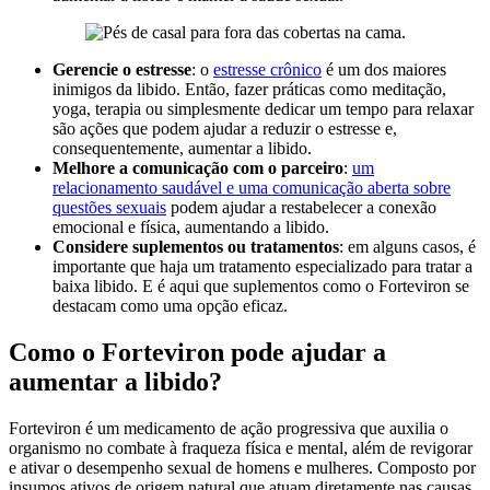
Gerencie o estresse
: o
estresse crônico
é um dos maiores
inimigos da libido. Então, fazer práticas como meditação,
yoga, terapia ou simplesmente dedicar um tempo para relaxar
são ações que podem ajudar a reduzir o estresse e,
consequentemente, aumentar a libido.
Melhore a comunicação com o parceiro
:
um
relacionamento saudável e uma comunicação aberta sobre
questões sexuais
podem ajudar a restabelecer a conexão
emocional e física, aumentando a libido.
Considere suplementos ou tratamentos
: em alguns casos, é
importante que haja um tratamento especializado para tratar a
baixa libido. E é aqui que suplementos como o Forteviron se
destacam como uma opção eficaz.
Como o Forteviron pode ajudar a
aumentar a libido?
Forteviron é um medicamento de ação progressiva que auxilia o
organismo no combate à fraqueza física e mental, além de revigorar
e ativar o desempenho sexual de homens e mulheres. Composto por
insumos ativos de origem natural que atuam diretamente nas causas