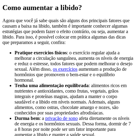
Como aumentar a libido?
Agora que você já sabe quais são alguns dos principais fatores que
causam a baixa na libido, também é importante conhecer algumas
estratégias que podem fazer o efeito contrário, ou seja, aumentar a
libido. Para isso, é possível colocar em prática algumas das dicas
que preparamos a seguir, confira:
Pratique exercícios físicos
: o exercício regular ajuda a
melhorar a circulação sanguínea, aumenta os níveis de energia
e reduz o estresse, todos fatores que podem melhorar o desejo
sexual. Além disso,
os exercícios
aumentam a produção de
hormônios que promovem o bem-estar e o equilíbrio
hormonal.
Tenha uma alimentação equilibrada
: alimentos ricos em
nutrientes e antioxidantes, como frutas, vegetais, grãos
integrais e proteínas magras, ajudam a manter o corpo
saudável e a libido em níveis normais. Ademais, alguns
alimentos, como ostras, chocolate amargo e nozes, são
conhecidos por suas propriedades afrodisíacas.
Durma bem
: a
privação de sono
afeta diretamente os níveis
de energia e os hormônios sexuais. Dessa forma, dormir de 7
a 8 horas por noite pode ser um fator importante para
aumentar a libido e manter a saúde sexual.