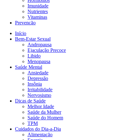
Hormônios
Imunidade
Nutrientes
Vitaminas
Prevenção
Início
Bem-Estar Sexual
Andropausa
Ejaculação Precoce
Libido
Menopausa
Saúde Mental
Ansiedade
Depressão
Insônia
Irritabilidade
Nervosismo
Dicas de Saúde
Melhor Idade
Saúde da Mulher
Saúde do Homem
TPM
Cuidados do Dia-a-Dia
Alimentação