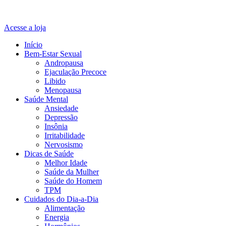
Acesse a loja
Início
Bem-Estar Sexual
Andropausa
Ejaculação Precoce
Libido
Menopausa
Saúde Mental
Ansiedade
Depressão
Insônia
Irritabilidade
Nervosismo
Dicas de Saúde
Melhor Idade
Saúde da Mulher
Saúde do Homem
TPM
Cuidados do Dia-a-Dia
Alimentação
Energia