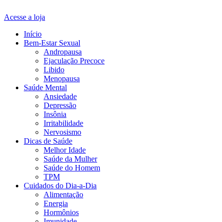
Acesse a loja
Início
Bem-Estar Sexual
Andropausa
Ejaculação Precoce
Libido
Menopausa
Saúde Mental
Ansiedade
Depressão
Insônia
Irritabilidade
Nervosismo
Dicas de Saúde
Melhor Idade
Saúde da Mulher
Saúde do Homem
TPM
Cuidados do Dia-a-Dia
Alimentação
Energia
Hormônios
Imunidade