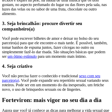
tecidos e toques na pele, na batida de uma música que os dois
gostam, no aspecto perfumado do lugar ou das flores pela sala, nas
luzes das velas ou no sabor de uma fruta, chocolate ou outro
alimento.
3. Seja brincalhão: procure divertir seu
companheiro(a)
Você pode escrever bilhetes de amor e deixar no bolso do seu
parceiro(a) para que ele encontre-o mais tarde. É possível, também,
tomar banhos de espuma juntos, fazer cócegas no outro ou
simplesmente fazê-lo dar risada. São situações básicas que podem
ser
um ótimo estímulo
para um momento mais íntimo.
4. Seja criativo
Você não precisa fazer o conhecido e tradicional
sexo com seu
parceiro(a)
. Você pode expandir seu repertório sexual variando seus
roteiros. Pode ser em um momento do dia inesperado, um fetiche
novo, o uso de brinquedos sexuais ou de lingeries.
Forteviron: mais vigor no seu dia a dia
Agora que você já conhece as dicas para melhorar a vida sexual que