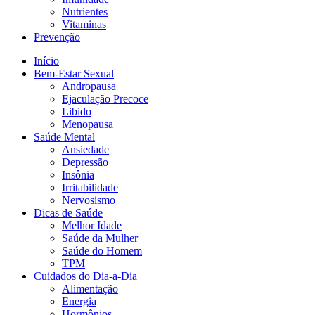
Nutrientes
Vitaminas
Prevenção
Início
Bem-Estar Sexual
Andropausa
Ejaculação Precoce
Libido
Menopausa
Saúde Mental
Ansiedade
Depressão
Insônia
Irritabilidade
Nervosismo
Dicas de Saúde
Melhor Idade
Saúde da Mulher
Saúde do Homem
TPM
Cuidados do Dia-a-Dia
Alimentação
Energia
Hormônios