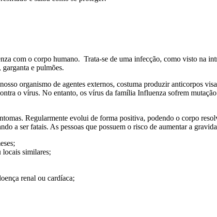
enza com o corpo humano. Trata-se de uma infecção, como visto na intr
, garganta e pulmões.
 nosso organismo de agentes externos, costuma produzir anticorpos vis
contra o vírus. No entanto, os vírus da família Influenza sofrem mutaç
intomas. Regularmente evolui de forma positiva, podendo o corpo resolv
do a ser fatais. As pessoas que possuem o risco de aumentar a gravida
eses;
locais similares;
oença renal ou cardíaca;