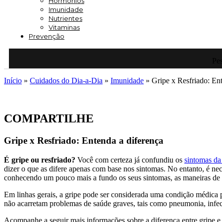
Hormônios
Imunidade
Nutrientes
Vitaminas
Prevenção
Pes
Início
»
Cuidados do Dia-a-Dia
»
Imunidade
»
Gripe x Resfriado: En
COMPARTILHE
Gripe x Resfriado: Entenda a diferença
É gripe ou resfriado?
Você com certeza já confundiu os
sintomas da
dizer o que as difere apenas com base nos sintomas. No entanto, é nece
conhecendo um pouco mais a fundo os seus sintomas, as maneiras de tr
Em linhas gerais, a gripe pode ser considerada uma condição médica pi
não acarretam problemas de saúde graves, tais como pneumonia, infecç
Acompanhe a seguir mais informações sobre a diferença entre gripe e 