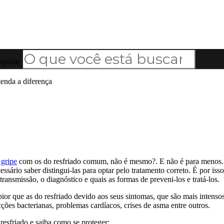
quisar
tenda a diferença
 gripe
com os do resfriado comum, não é mesmo?. E não é para menos. Am
ssário saber distingui-las para optar pelo tratamento correto. É por iss
ansmissão, o diagnóstico e quais as formas de preveni-los e tratá-los.
or que as do resfriado devido aos seus sintomas, que são mais intensos.
ões bacterianas, problemas cardíacos, crises de asma entre outros.
resfriado e saiba como se proteger: