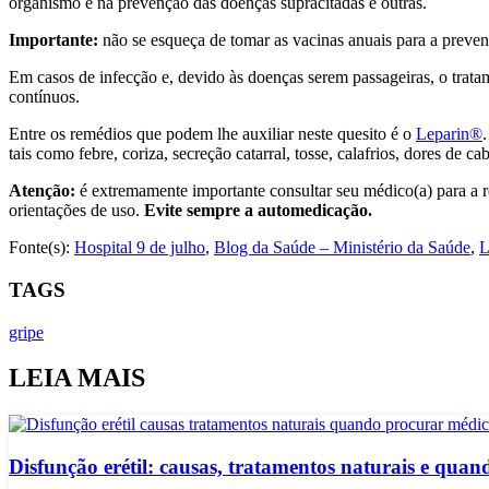
organismo e na prevenção das doenças supracitadas e outras.
Importante:
não se esqueça de tomar as vacinas anuais para a preven
Em casos de infecção e, devido às doenças serem passageiras, o tratam
contínuos.
Entre os remédios que podem lhe auxiliar neste quesito é o
Leparin®
tais como febre, coriza, secreção catarral, tosse, calafrios, dores de 
Atenção:
é extremamente importante consultar seu médico(a) para a 
orientações de uso.
Evite sempre a automedicação.
Fonte(s):
Hospital 9 de julho
,
Blog da Saúde – Ministério da Saúde
,
L
TAGS
gripe
LEIA MAIS
Disfunção erétil: causas, tratamentos naturais e qua