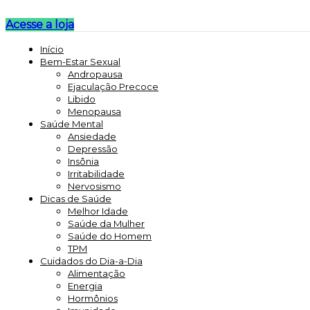
Acesse a loja
Início
Bem-Estar Sexual
Andropausa
Ejaculação Precoce
Libido
Menopausa
Saúde Mental
Ansiedade
Depressão
Insônia
Irritabilidade
Nervosismo
Dicas de Saúde
Melhor Idade
Saúde da Mulher
Saúde do Homem
TPM
Cuidados do Dia-a-Dia
Alimentação
Energia
Hormônios