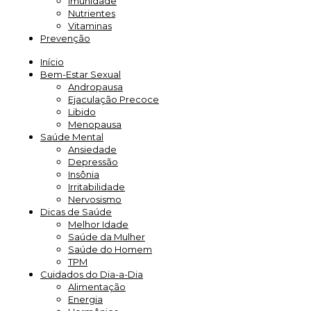
Imunidade
Nutrientes
Vitaminas
Prevenção
Início
Bem-Estar Sexual
Andropausa
Ejaculação Precoce
Libido
Menopausa
Saúde Mental
Ansiedade
Depressão
Insônia
Irritabilidade
Nervosismo
Dicas de Saúde
Melhor Idade
Saúde da Mulher
Saúde do Homem
TPM
Cuidados do Dia-a-Dia
Alimentação
Energia