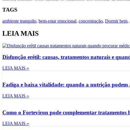
TAGS
ambiente tranquilo
,
bem-estar emocional
,
concentração
,
Dormir bem
,
LEIA MAIS
Disfunção erétil: causas, tratamentos naturais e qua
LEIA MAIS »
Fadiga e baixa vitalidade: quando a nutrição podem 
LEIA MAIS »
Como o Forteviron pode complementar tratamentos h
LEIA MAIS »