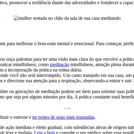
iva, promover a resiliência diante das adversidades e fortalecer a cap
ante para melhorar o bem-estar mental e emocional. Para começar, prefir
 ou ouça palestras para ter uma visão mais clara do que envolve a prátic
praticar mindfulness, como
meditação
mindfulness, atenção plena durante
m a incorporação da prática na rotina diária.
onde você não será interrompido. Um canto tranquilo em sua casa, um p
 e direcione sua atenção para a respiração, observando-a entrar e sair. 
line ou gravações de meditação podem ser úteis para orientar suas práti
o que seja por alguns minutos por dia. A prática constante trará benef
…..
uzir o estresse e
ter noites de sono mais tranquilas
.
e ação imediata e efeito gradual, com substâncias ativas de origem na
de leve e insônia.
Leia a bula
e consulte o seu médico sobre essa possib