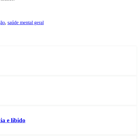
ção
,
saúde mental geral
a e libido