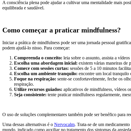
A consciência plena pode ajudar a cultivar uma mentalidade mais posit
equilibrada e saudável.
Como começar a praticar mindfulness?
Iniciar a prática de mindfulness pode ser uma jornada pessoal gratific
podem ajudá-lo nisso. Para começar:
Compreenda o conceito:
leia sobre o assunto, assista a vídeos
Escolha uma abordagem inicial:
existem várias maneiras de 
Comece com sessões curtas:
sessões de 5 a 10 minutos facilita
Escolha um ambiente tranquilo:
encontre um local tranquilo 
Foque na respiração:
sente-se confortavelmente, feche os olhos
respiração.
Utilize recursos guiados:
aplicativos de mindfulness, vídeos on
Seja consistente:
tente praticar mindfulness regularmente, mesm
O uso de soluções complementares também pode ser benéfico para red
Uma dessas alternativas é o
Nervocalm
. Trata-se de um medicamento d
mundo, indicado como auxiliar no tratamento dos sintomas da ansieda