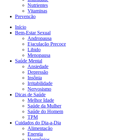
Nutrientes
Vitaminas
Prevenção
Início
Bem-Estar Sexual
Andropausa
Ejaculação Precoce
Libido
Menopausa
Saúde Mental
Ansiedade
Depressão
Insônia
Irritabilidade
Nervosismo
Dicas de Saúde
Melhor Idade
Saúde da Mulher
Saúde do Homem
TPM
Cuidados do Dia-a-Dia
Alimentação
Energia
Hormônios