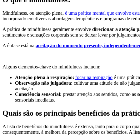
Mindfulness, ou atenção plena,
é uma prática mental que envolve est
incorporado em diversas abordagens terapêuticas e programas de reduç
A prática de mindfulness geralmente envolve
direcionar a atenção p
sentimentos e sensações corporais sem se deixar levar por julgamento
A ênfase está na
aceitação do momento presente, independentement
Alguns elementos-chave do mindfulness incluem:
Atenção plena à respiração:
focar na respiração
é uma prática
Observação não julgadora:
cultivar uma atitude de não julga
aceitação.
Consciência sensorial:
prestar atenção aos sentidos, como as s
sensoriais imediatas.
Quais são os principais benefícios da prát
A lista de benefícios do mindfulness é extensa, tanto para o corpo qu
consequentemente, à melhora da percepção sobre os benefícios. A lista 