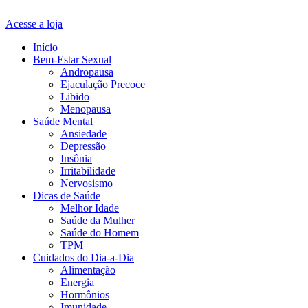
Acesse a loja
Início
Bem-Estar Sexual
Andropausa
Ejaculação Precoce
Libido
Menopausa
Saúde Mental
Ansiedade
Depressão
Insônia
Irritabilidade
Nervosismo
Dicas de Saúde
Melhor Idade
Saúde da Mulher
Saúde do Homem
TPM
Cuidados do Dia-a-Dia
Alimentação
Energia
Hormônios
Imunidade