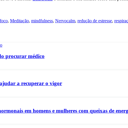
foco
,
Meditação
,
mindfulness
,
Nervocalm
,
redução de estresse
,
respira
ndo procurar médico
ajudar a recuperar o vigor
ormonais em homens e mulheres com queixas de energi