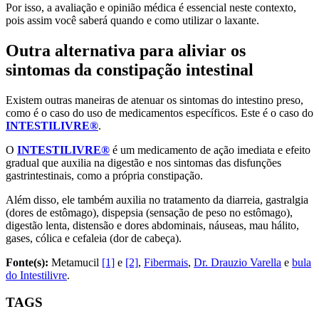
Por isso, a avaliação e opinião médica é essencial neste contexto,
pois assim você saberá quando e como utilizar o laxante.
Outra alternativa para aliviar os
sintomas da constipação intestinal
Existem outras maneiras de atenuar os sintomas do intestino preso,
como é o caso do uso de medicamentos específicos. Este é o caso do
INTESTILIVRE®
.
O
INTESTILIVRE®
é um medicamento de ação imediata e efeito
gradual que auxilia na digestão e nos sintomas das disfunções
gastrintestinais, como a própria constipação.
Além disso, ele também auxilia no tratamento da diarreia, gastralgia
(dores de estômago), dispepsia (sensação de peso no estômago),
digestão lenta, distensão e dores abdominais, náuseas, mau hálito,
gases, cólica e cefaleia (dor de cabeça).
Fonte(s):
Metamucil
[1]
e
[2]
,
Fibermais
,
Dr. Drauzio Varella
e
bula
do Intestilivre
.
TAGS