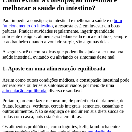
Como evitar a constipação intestinal e
melhorar a saúde do intestino?
Para impedir a constipação intestinal e melhorar a saúde e o
bom
funcionamento do intestino
, a resposta está em investir em boas
práticas. Praticar atividades regularmente, ingerir quantidade
suficiente de água, alimentação balanceada e rica em fibras, sempre
ir ao banheiro quando a vontade surgir, são algumas delas.
A seguir você encontra dicas que podem lhe ajudar a ter uma boa
saúde intestinal, evitando ou aliviando os sintomas deste mal:
1. Aposte em uma alimentação equilibrada
Assim como outras condições médicas, a constipação intestinal pode
ser resolvida ou ter seus sintomas aliviados por meio de uma
alimentação equilibrada
, diversa e saudável.
Portanto, procure fazer o consumo, de preferência diariamente, de
frutas, legumes, verduras, cereais integrais, sementes, castanhas e
outros alimentos. Não se esqueça de incluir em sua dieta sucos de
frutas com casca, pois esta é rica em fibras.
Os alimentos probióticos, como iogurtes, kefir, kombucha entre
outros também são indicados, pois ajudam na
regulação da