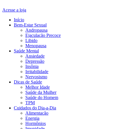
Acesse a loja
Início
Bem-Estar Sexual
Andropausa
Ejaculação Precoce
Libido
Menopausa
Saúde Mental
Ansiedade
Depressão
Insônia
Irritabilidade
Nervosismo
Dicas de Saúde
Melhor Idade
Saúde da Mulher
Saúde do Homem
TPM
Cuidados do Dia-a-Dia
Alimentação
Energia
Hormônios
Imunidade