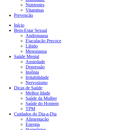
Nutrientes
Vitaminas
Prevenção
Início
Bem-Estar Sexual
Andropausa
Ejaculação Precoce
Libido
Menopausa
Saúde Mental
Ansiedade
Depressão
Insônia
Irritabilidade
Nervosismo
Dicas de Saúde
Melhor Idade
Saúde da Mulher
Saúde do Homem
TPM
Cuidados do Dia-a-Dia
Alimentação
Energia
Hormônios