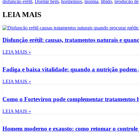
disfunção erétil
,
Dormir bem
,
hormônios
,
insônia
,
libido
,
produção de 
LEIA MAIS
Disfunção erétil: causas, tratamentos naturais e qua
LEIA MAIS »
Fadiga e baixa vitalidade: quando a nutrição podem 
LEIA MAIS »
Como o Forteviron pode complementar tratamentos h
LEIA MAIS »
Homem moderno e exausto: como retomar o controle d