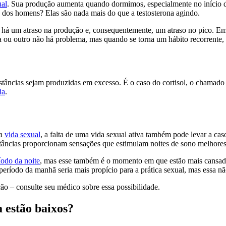
ual
. Sua produção aumenta quando dormimos, especialmente no início do
as dos homens? Elas são nada mais do que a testosterona agindo.
, há um atraso na produção e, consequentemente, um atraso no pico. Em 
ia ou outro não há problema, mas quando se torna um hábito recorrente,
tâncias sejam produzidas em excesso. É o caso do cortisol, o chamado 
ia
.
ua
vida sexual
, a falta de uma vida sexual ativa também pode levar a cas
stâncias proporcionam sensações que estimulam noites de sono melhores
íodo da noite
, mas esse também é o momento em que estão mais cansados,
período da manhã seria mais propício para a prática sexual, mas essa não
ão – consulte seu médico sobre essa possibilidade.
 estão baixos?