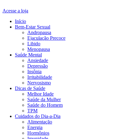
Acesse a loja
Início
Bem-Estar Sexual
Andropausa
Ejaculação Precoce
Libido
Menopausa
Saúde Mental
Ansiedade
Depressão
Insônia
Irritabilidade
Nervosismo
Dicas de Saúde
Melhor Idade
Saúde da Mulher
Saúde do Homem
TPM
Cuidados do Dia-a-Dia
Alimentação
Energia
Hormônios
Imunidade