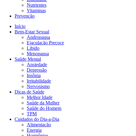
Nutrientes
Vitaminas
Prevenção
Início
Bem-Estar Sexual
Andropausa
Ejaculação Precoce
Libido
Menopausa
Saúde Mental
Ansiedade
Depressão
Insônia
Irritabilidade
Nervosismo
Dicas de Saúde
Melhor Idade
Saúde da Mulher
Saúde do Homem
TPM
Cuidados do Dia-a-Dia
Alimentação
Energia
Hormônios