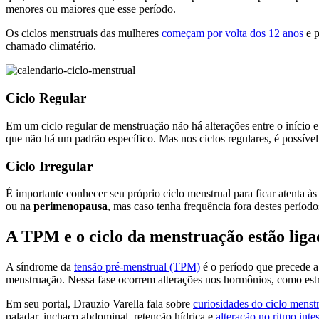
menores ou maiores que esse período.
Os ciclos menstruais das mulheres
começam por volta dos 12 anos
e p
chamado climatério.
Ciclo Regular
Em um ciclo regular de menstruação não há alterações entre o início e
que não há um padrão específico. Mas nos ciclos regulares, é possíve
Ciclo Irregular
É importante conhecer seu próprio ciclo menstrual para ficar atenta à
ou na
perimenopausa
, mas caso tenha frequência fora destes períod
A TPM e o ciclo da menstruação estão liga
A síndrome da
tensão pré-menstrual (TPM)
é o período que precede 
menstruação. Nessa fase ocorrem alterações nos hormônios, como est
Em seu portal, Drauzio Varella fala sobre
curiosidades do ciclo menst
paladar, inchaço abdominal, retenção hídrica e
alteração no ritmo intes