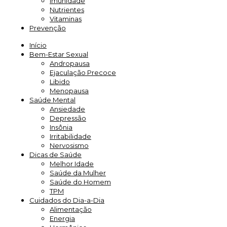
Imunidade
Nutrientes
Vitaminas
Prevenção
Início
Bem-Estar Sexual
Andropausa
Ejaculação Precoce
Libido
Menopausa
Saúde Mental
Ansiedade
Depressão
Insônia
Irritabilidade
Nervosismo
Dicas de Saúde
Melhor Idade
Saúde da Mulher
Saúde do Homem
TPM
Cuidados do Dia-a-Dia
Alimentação
Energia