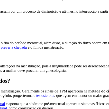
assam por um processo de diminuição e até mesmo interrupção a partir 
 o fim do período menstrual, além disso, a duração do fluxo ocorre em 
l
prever a chegada
e o fim da menstruação.
s alterações na menstruação, pois a irregularidade pode ser desencadeada
os, a mulher deve procurar um ginecologista.
dos?
a menstruação. Geralmente os sinais de TPM aparecem na
metade do ci
rogênio, progesterona e
testosterona
, que agem em menor ou maior gra
rual
e aponta que a síndrome pré-menstrual apresenta sintomas físicos e/o
tinal
, como constipação ou diarreia.