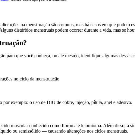
as alterações na menstruação são comuns, mas há casos em que podem est
 Alguns distúrbios menstruais podem ocorrer durante a vida, mas se ho
struação?
ão para que você conheça, ou até mesmo, identifique algumas dessas ca
erações no ciclo da menstruação.
por exemplo: o uso de DIU de cobre, injeção, pílula, anel e adesivo.
tecido muscular conhecido como fibroma e leiomioma. Além disso, a s
líquido ou semissólido — causando alterações nos ciclos menstruais.