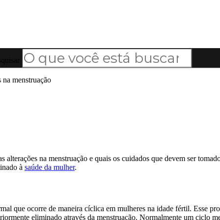
quisar
s na menstruação
as alterações na menstruação e quais os cuidados que devem ser tomados
tinado à
saúde da mulher
.
al que ocorre de maneira cíclica em mulheres na idade fértil. Esse pr
steriormente eliminado através da menstruação. Normalmente um ciclo m