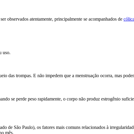
ser observados atentamente, principalmente se acompanhados de
cólic
u uso.
eio das trompas. E não impedem que a menstruação ocorra, mas podem l
uando se perde peso rapidamente, o corpo não produz estrogênio sufici
ado de São Paulo), os fatores mais comuns relacionados à irregularida
no mês.