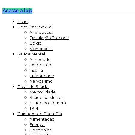
Acesse a loja
Início
Bem-Estar Sexual
Andropausa
Ejaculação Precoce
Libido
Menopausa
Saúde Mental
Ansiedade
Depressão
Insônia
Irritabilidade
Nervosismo
Dicas de Saúde
Melhor Idade
Saúde da Mulher
Saúde do Homem
TPM
Cuidados do Dia-a-Dia
Alimentação
Energia
Hormônios