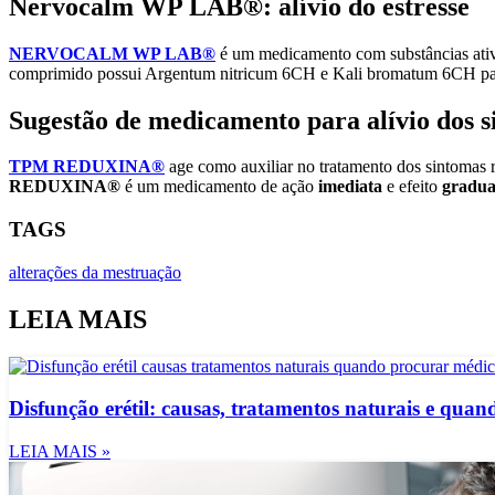
Nervocalm WP LAB
®
: alívio do estresse
NERVOCALM WP LAB
®
é um medicamento com substâncias ativa
comprimido possui Argentum nitricum 6CH e Kali bromatum 6CH para
Sugestão de medicamento para alívio dos
TPM REDUXINA
®
age como auxiliar no tratamento dos sintomas 
REDUXINA
®
é um medicamento de ação
imediata
e efeito
gradu
TAGS
alterações da mestruação
LEIA MAIS
Disfunção erétil: causas, tratamentos naturais e qua
LEIA MAIS »