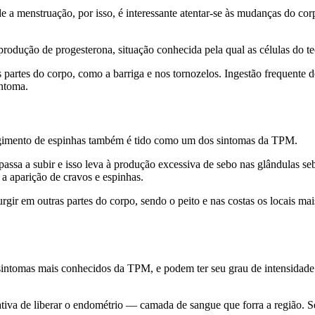
 a menstruação, por isso, é interessante atentar-se às mudanças do co
 produção de progesterona, situação conhecida pela qual as células d
partes do corpo, como a barriga e nos tornozelos. Ingestão frequente d
intoma.
rgimento de espinhas também é tido como um dos sintomas da TPM.
assa a subir e isso leva à produção excessiva de sebo nas glândulas se
a aparição de cravos e espinhas.
r em outras partes do corpo, sendo o peito e nas costas os locais ma
 sintomas mais conhecidos da TPM, e podem ter seu grau de intensidade
tiva de liberar o endométrio — camada de sangue que forra a região. Se 