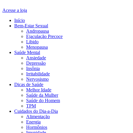
Acesse a loja
Início
Bem-Estar Sexual
Andropausa
Ejaculação Precoce
Libido
Menopausa
Saúde Mental
Ansiedade
Depressão
Insônia
Irritabilidade
Nervosismo
Dicas de Saúde
Melhor Idade
Saúde da Mulher
Saúde do Homem
TPM
Cuidados do Dia-a-Dia
Alimentação
Energia
Hormônios
Imunidade