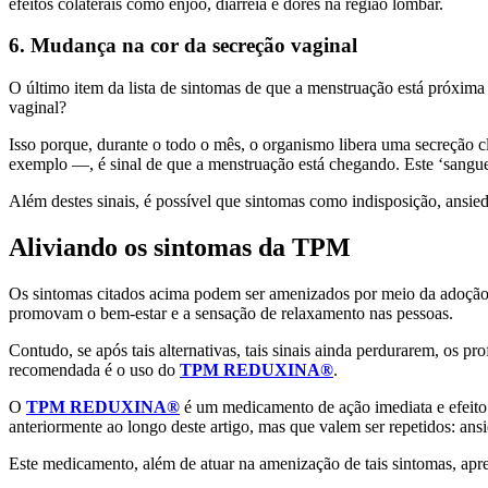
efeitos colaterais como enjoo, diarreia e dores na região lombar.
6. Mudança na cor da secreção vaginal
O último item da lista de sintomas de que a menstruação está próxima
vaginal?
Isso porque, durante o todo o mês, o organismo libera uma secreção c
exemplo —, é sinal de que a menstruação está chegando. Este ‘sangue
Além destes sinais, é possível que sintomas como indisposição, ansi
Aliviando os sintomas da TPM
Os sintomas citados acima podem ser amenizados por meio da adoção de
promovam o bem-estar e a sensação de relaxamento nas pessoas.
Contudo, se após tais alternativas, tais sinais ainda perdurarem, os 
recomendada é o uso do
TPM REDUXINA®
.
O
TPM REDUXINA®
é um medicamento de ação imediata e efeito 
anteriormente ao longo deste artigo, mas que valem ser repetidos: ansi
Este medicamento, além de atuar na amenização de tais sintomas, apre