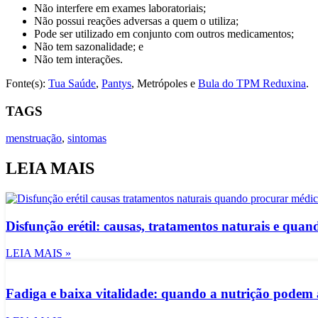
Não interfere em exames laboratoriais;
Não possui reações adversas a quem o utiliza;
Pode ser utilizado em conjunto com outros medicamentos;
Não tem sazonalidade; e
Não tem interações.
Fonte(s):
Tua Saúde
,
Pantys
, Metrópoles e
Bula do TPM Reduxina
.
TAGS
menstruação
,
sintomas
LEIA MAIS
Disfunção erétil: causas, tratamentos naturais e qua
LEIA MAIS »
Fadiga e baixa vitalidade: quando a nutrição podem 