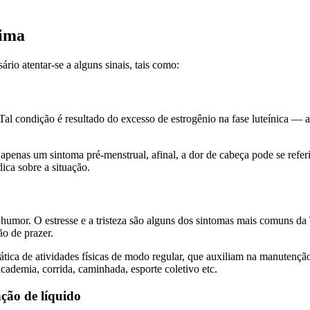
xima
ário atentar-se a alguns sinais, tais como:
al condição é resultado do excesso de estrogênio na fase luteínica — a
apenas um sintoma pré-menstrual, afinal, a dor de cabeça pode se refer
ica sobre a situação.
e humor. O estresse e a tristeza são alguns dos sintomas mais comuns 
ão de prazer.
ática de atividades físicas de modo regular, que auxiliam na manutençã
cademia, corrida, caminhada, esporte coletivo etc.
nção de líquido