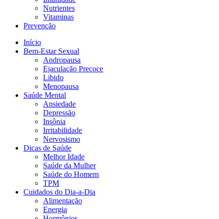
Nutrientes
Vitaminas
Prevenção
Início
Bem-Estar Sexual
Andropausa
Ejaculação Precoce
Libido
Menopausa
Saúde Mental
Ansiedade
Depressão
Insônia
Irritabilidade
Nervosismo
Dicas de Saúde
Melhor Idade
Saúde da Mulher
Saúde do Homem
TPM
Cuidados do Dia-a-Dia
Alimentação
Energia
Hormônios