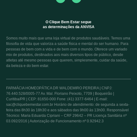
O Clique Bem Estar segue
as determinações da ANVISA
Somos muito mais que uma loja virtual de produtos saudáveis. Temos uma
filosofia de vida que valoriza a saúde física e mental do ser humano. Para
pessoas de bem com a vida e de bem com o mundo. Oferece um variado
mix de produtos, destinados aos mais diversos tipos de público, desde
atletas até mesmo pessoas que querem, simplesmente, cuidar da saúde,
da beleza e do bem estar.
FARMÁCIA HOMEOPÁTICA DR WALDEMIRO PEREIRA | CNPJ:
76.440.528/0005-77 Av. Mal. Floriano Peixoto, 7709 | Boqueirão |
Curitiba/PR | CEP: 81650-000 Fone: (41) 3377-6464 | E-mail:
sac@cliquebemestar.com.br Horário de atendimento: de segunda a sexta-
feira das 8h30 às 18h30 e aos sábados das 9h00 às 13h00. Responsável
Técnico: Maria Eduarda Cipriani – CRF 29642 – PR Licença Sanitária nº
03.092/2016 | Autorização de Funcionamento nº 0.92942.3