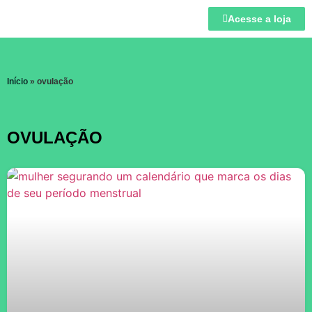
Acesse a loja
Início
»
ovulação
OVULAÇÃO