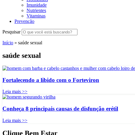
Imunidade
Nutrientes
Vitaminas
Prevenção
Pesquisar
Início
»
saúde sexual
saúde sexual
Fortalecendo a libido com o Forteviron
Leia mais >>
Conheça 8 principais causas de disfunção erétil
Leia mais >>
Clique Bem Estar