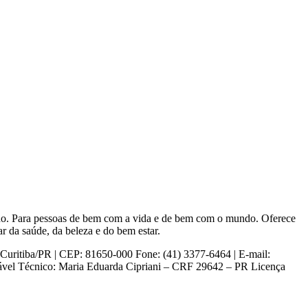
mano. Para pessoas de bem com a vida e de bem com o mundo. Oferece
r da saúde, da beleza e do bem estar.
iba/PR | CEP: 81650-000 Fone: (41) 3377-6464 | E-mail:
sável Técnico: Maria Eduarda Cipriani – CRF 29642 – PR Licença