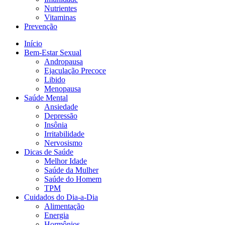
Nutrientes
Vitaminas
Prevenção
Início
Bem-Estar Sexual
Andropausa
Ejaculação Precoce
Libido
Menopausa
Saúde Mental
Ansiedade
Depressão
Insônia
Irritabilidade
Nervosismo
Dicas de Saúde
Melhor Idade
Saúde da Mulher
Saúde do Homem
TPM
Cuidados do Dia-a-Dia
Alimentação
Energia
Hormônios