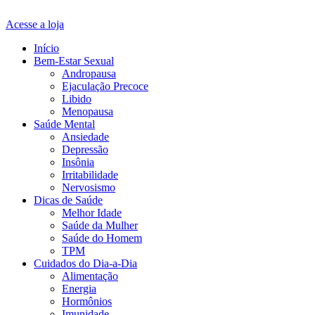
Acesse a loja
Início
Bem-Estar Sexual
Andropausa
Ejaculação Precoce
Libido
Menopausa
Saúde Mental
Ansiedade
Depressão
Insônia
Irritabilidade
Nervosismo
Dicas de Saúde
Melhor Idade
Saúde da Mulher
Saúde do Homem
TPM
Cuidados do Dia-a-Dia
Alimentação
Energia
Hormônios
Imunidade