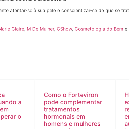
te atentar-se à sua pele e conscientizar-se de que se tr
Marie Claire
,
M De Mulher
,
GShow
,
Cosmetologia do Bem
e 
xa
Como o Forteviron
H
quando a
pode complementar
e
dem
tratamentos
r
uperar o
hormonais em
e
homens e mulheres
a