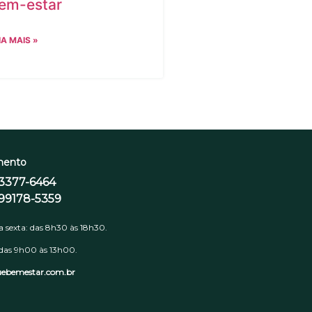
em-estar
IA MAIS »
mento
 3377-6464
 99178-5359
 sexta: das 8h30 às 18h30.
das 9h00 às 13h00.
uebemestar.com.br