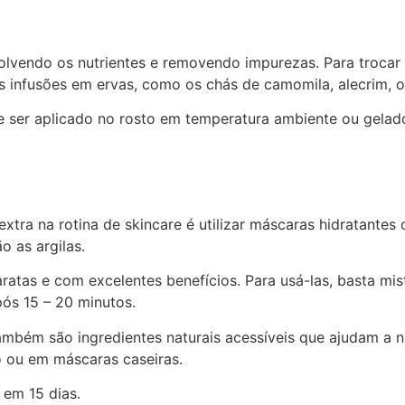
volvendo os nutrientes e removendo impurezas. Para trocar 
 as infusões em ervas, como os chás de camomila, alecrim, o
er aplicado no rosto em temperatura ambiente ou gelado.
xtra na rotina de skincare é utilizar máscaras hidratante
o as argilas.
aratas e com excelentes benefícios. Para usá-las, basta mi
após 15 – 20 minutos.
ambém são ingredientes naturais acessíveis que ajudam a nut
o ou em máscaras caseiras.
 em 15 dias.