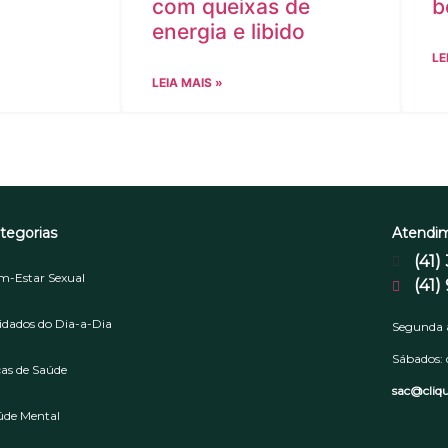
com queixas de
b
energia e libido
LE
LEIA MAIS »
tegorias
Atendi
(41)
m-Estar Sexual
(41)
idados do Dia-a-Dia
Segunda a
Sábados: 
cas de Saúde
sac@cliq
úde Mental