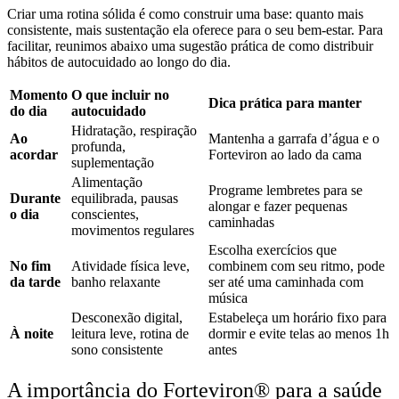
Criar uma rotina sólida é como construir uma base: quanto mais
consistente, mais sustentação ela oferece para o seu bem-estar. Para
facilitar, reunimos abaixo uma sugestão prática de como distribuir
hábitos de autocuidado ao longo do dia.
Momento
O que incluir no
Dica prática para manter
do dia
autocuidado
Hidratação, respiração
Ao
Mantenha a garrafa d’água e o
profunda,
acordar
Forteviron ao lado da cama
suplementação
Alimentação
Programe lembretes para se
Durante
equilibrada, pausas
alongar e fazer pequenas
o dia
conscientes,
caminhadas
movimentos regulares
Escolha exercícios que
No fim
Atividade física leve,
combinem com seu ritmo, pode
da tarde
banho relaxante
ser até uma caminhada com
música
Desconexão digital,
Estabeleça um horário fixo para
À noite
leitura leve, rotina de
dormir e evite telas ao menos 1h
sono consistente
antes
A importância do Forteviron® para a saúde