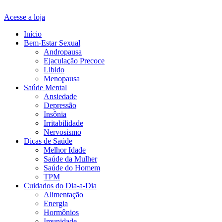
Acesse a loja
Início
Bem-Estar Sexual
Andropausa
Ejaculação Precoce
Libido
Menopausa
Saúde Mental
Ansiedade
Depressão
Insônia
Irritabilidade
Nervosismo
Dicas de Saúde
Melhor Idade
Saúde da Mulher
Saúde do Homem
TPM
Cuidados do Dia-a-Dia
Alimentação
Energia
Hormônios
Imunidade