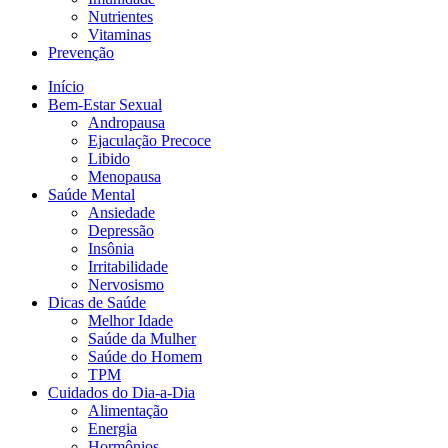
Nutrientes
Vitaminas
Prevenção
Início
Bem-Estar Sexual
Andropausa
Ejaculação Precoce
Libido
Menopausa
Saúde Mental
Ansiedade
Depressão
Insônia
Irritabilidade
Nervosismo
Dicas de Saúde
Melhor Idade
Saúde da Mulher
Saúde do Homem
TPM
Cuidados do Dia-a-Dia
Alimentação
Energia
Hormônios