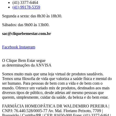
(41) 3377-6464
(41) 99178-5359
Segunda a sexta: das 8h30 às 18h30.
Sábados: das 9h00 às 13h00.
sac@cliquebemestar.com.br
Facebook
Instagram
O Clique Bem Estar segue
as determinações da ANVISA
Somos muito mais que uma loja virtual de produtos saudáveis.
Temos uma filosofia de vida que valoriza a saúde física e mental do
ser humano. Para pessoas de bem com a vida e de bem com o
mundo. Oferece um variado mix de produtos, destinados aos mais
diversos tipos de público, desde atletas até mesmo pessoas que
querem, simplesmente, cuidar da saúde, da beleza e do bem estar.
FARMÁCIA HOMEOPÁTICA DR WALDEMIRO PEREIRA |
CNPJ: 76.440.528/0005-77 Av. Mal. Floriano Peixoto, 7709 |
Boqueirão | Curitiba/PR | CEP: 81650-000 Fone: (41) 3377-6464 |