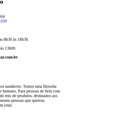
o
464
5359
as 8h30 às 18h30.
 às 13h00.
ar.com.br
os saudáveis. Temos uma filosofia
 ser humano. Para pessoas de bem com
o mix de produtos, destinados aos
é mesmo pessoas que querem,
m estar.