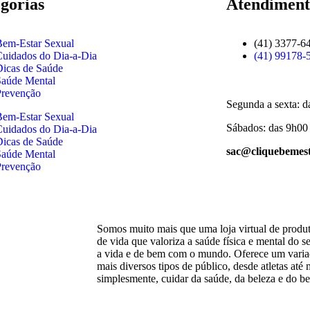
gorias
Atendiment
Bem-Estar Sexual
(41) 3377-6
Cuidados do Dia-a-Dia
(41) 99178-
Dicas de Saúde
Saúde Mental
Prevenção
Segunda a sexta: d
Bem-Estar Sexual
Sábados: das 9h00
Cuidados do Dia-a-Dia
Dicas de Saúde
sac@cliquebemest
Saúde Mental
Prevenção
Somos muito mais que uma loja virtual de produt
de vida que valoriza a saúde física e mental do
a vida e de bem com o mundo. Oferece um variad
mais diversos tipos de público, desde atletas at
simplesmente, cuidar da saúde, da beleza e do be