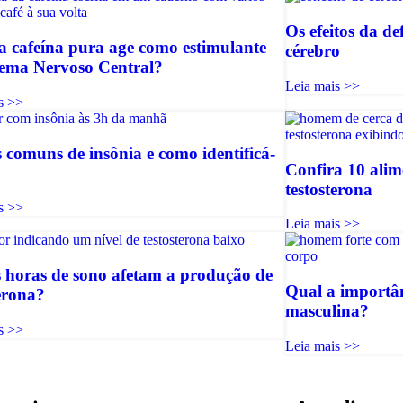
Os efeitos da de
 cafeína pura age como estimulante
cérebro
tema Nervoso Central?
Leia mais >>
s >>
 comuns de insônia e como identificá-
Confira 10 ali
testosterona
s >>
Leia mais >>
 horas de sono afetam a produção de
Qual a importâ
terona?
masculina?
s >>
Leia mais >>