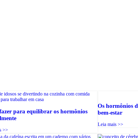
Os hormônios da
azer para equilibrar os hormônios
bem-estar
lmente
Leia mais >>
s >>