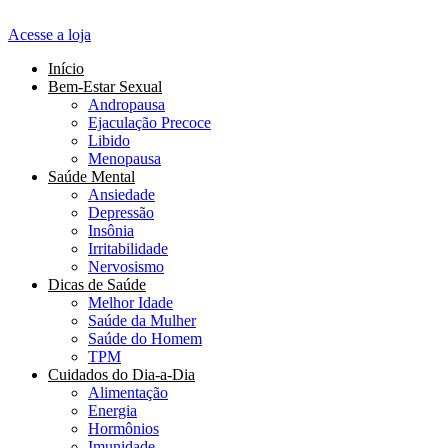
Acesse a loja
Início
Bem-Estar Sexual
Andropausa
Ejaculação Precoce
Libido
Menopausa
Saúde Mental
Ansiedade
Depressão
Insônia
Irritabilidade
Nervosismo
Dicas de Saúde
Melhor Idade
Saúde da Mulher
Saúde do Homem
TPM
Cuidados do Dia-a-Dia
Alimentação
Energia
Hormônios
Imunidade