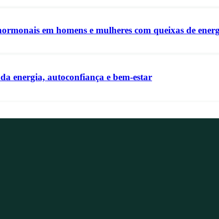
ormonais em homens e mulheres com queixas de energi
a energia, autoconfiança e bem-estar