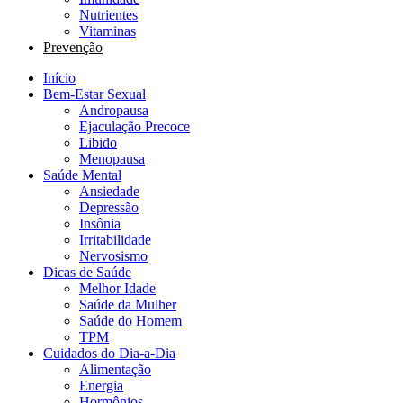
Nutrientes
Vitaminas
Prevenção
Início
Bem-Estar Sexual
Andropausa
Ejaculação Precoce
Libido
Menopausa
Saúde Mental
Ansiedade
Depressão
Insônia
Irritabilidade
Nervosismo
Dicas de Saúde
Melhor Idade
Saúde da Mulher
Saúde do Homem
TPM
Cuidados do Dia-a-Dia
Alimentação
Energia
Hormônios