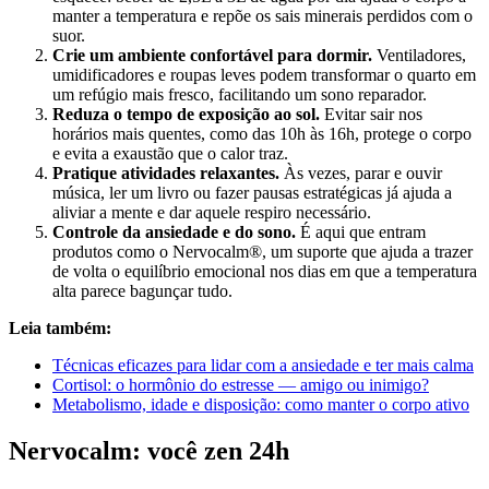
manter a temperatura e repõe os sais minerais perdidos com o
suor.
Crie um ambiente confortável para dormir.
Ventiladores,
umidificadores e roupas leves podem transformar o quarto em
um refúgio mais fresco, facilitando um sono reparador.
Reduza o tempo de exposição ao sol.
Evitar sair nos
horários mais quentes, como das 10h às 16h, protege o corpo
e evita a exaustão que o calor traz.
Pratique atividades relaxantes.
Às vezes, parar e ouvir
música, ler um livro ou fazer pausas estratégicas já ajuda a
aliviar a mente e dar aquele respiro necessário.
Controle da ansiedade e do sono.
É aqui que entram
produtos como o Nervocalm®, um suporte que ajuda a trazer
de volta o equilíbrio emocional nos dias em que a temperatura
alta parece bagunçar tudo.
Leia também:
Técnicas eficazes para lidar com a ansiedade e ter mais calma
Cortisol: o hormônio do estresse — amigo ou inimigo?
Metabolismo, idade e disposição: como manter o corpo ativo
Nervocalm: você zen 24h