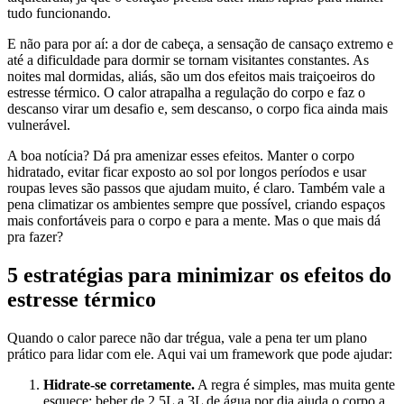
tudo funcionando.
E não para por aí: a dor de cabeça, a sensação de cansaço extremo e
até a dificuldade para dormir se tornam visitantes constantes. As
noites mal dormidas, aliás, são um dos efeitos mais traiçoeiros do
estresse térmico. O calor atrapalha a regulação do corpo e faz o
descanso virar um desafio e, sem descanso, o corpo fica ainda mais
vulnerável.
A boa notícia? Dá pra amenizar esses efeitos. Manter o corpo
hidratado, evitar ficar exposto ao sol por longos períodos e usar
roupas leves são passos que ajudam muito, é claro. Também vale a
pena climatizar os ambientes sempre que possível, criando espaços
mais confortáveis para o corpo e para a mente. Mas o que mais dá
pra fazer?
5 estratégias para minimizar os efeitos do
estresse térmico
Quando o calor parece não dar trégua, vale a pena ter um plano
prático para lidar com ele. Aqui vai um framework que pode ajudar:
Hidrate-se corretamente.
A regra é simples, mas muita gente
esquece: beber de 2,5L a 3L de água por dia ajuda o corpo a