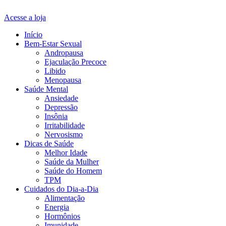
Acesse a loja
Início
Bem-Estar Sexual
Andropausa
Ejaculação Precoce
Libido
Menopausa
Saúde Mental
Ansiedade
Depressão
Insônia
Irritabilidade
Nervosismo
Dicas de Saúde
Melhor Idade
Saúde da Mulher
Saúde do Homem
TPM
Cuidados do Dia-a-Dia
Alimentação
Energia
Hormônios
Imunidade