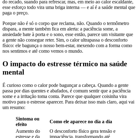
do recado, suando para refrescar, mas, em meio ao calor escaldante,
esse esforço todo vira uma briga interna — e aí é a saúde mental que
paga o preço.
Porque não é só o corpo que reclama, não. Quando o termômetro
dispara, a mente também fica em alerta: a paciência some, a
ansiedade bate à porta e o sono, esse então, parece um visitante que
a gente não consegue reter. Sim, o calor ultrapassa o desconforto
físico: ele bagunça o nosso bem-estar, mexendo com a forma como
nos sentimos e até como vemos o mundo.
O impacto do estresse térmico na saúde
mental
É curioso como o calor pode bagunçar a cabeça. Quando a gente
passa por dias quentes e abafados, é comum sentir que a paciência
some e a irritação toma conta. Parece que qualquer coisinha vira
motivo para o estresse aparecer. Para deixar isso mais claro, aqui vai
um resumo:
Sintoma ou
Como ele aparece no dia a dia
efeito
Aumento do
O desconforto físico gera tensão e
estresse e da
impaciência, transformando até