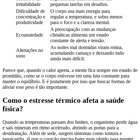
irritabilidade
pequenas tarefas em desafios.
Dificuldade de
O corpo usa mais energia para
concentração e
regular a temperatura, e sobra menos
produtividade
para o foco e a clareza mental.
A preocupação com as mudanças
Ecoansiedade
climáticas alimenta um estado
constante de alerta e tensão.
As noites mal dormidas viram rotina,
Alterações no
acumulando cansaço e deixando tudo
sono
ainda mais difícil.
Parece que, quando o calor aperta, a mente fica sempre em estado de
prontidão, como se o corpo estivesse em uma luta constante para
manter o equilíbrio. E é justamente por isso que buscar formas de
aliviar esse peso é tão importante.
Como o estresse térmico afeta a saúde
física?
Quando as temperaturas passam dos limites, o organismo perde água
e sais minerais em ritmo acelerado, abrindo as portas para a
desidratação. Além de sede, surgem sintomas como tontura e
taquicardia, já que o coração precisa bater mais rápido para manter