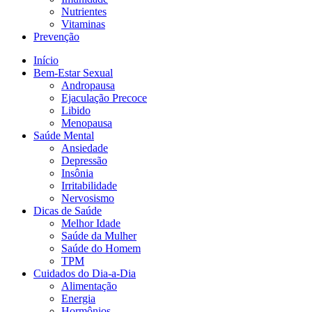
Nutrientes
Vitaminas
Prevenção
Início
Bem-Estar Sexual
Andropausa
Ejaculação Precoce
Libido
Menopausa
Saúde Mental
Ansiedade
Depressão
Insônia
Irritabilidade
Nervosismo
Dicas de Saúde
Melhor Idade
Saúde da Mulher
Saúde do Homem
TPM
Cuidados do Dia-a-Dia
Alimentação
Energia
Hormônios