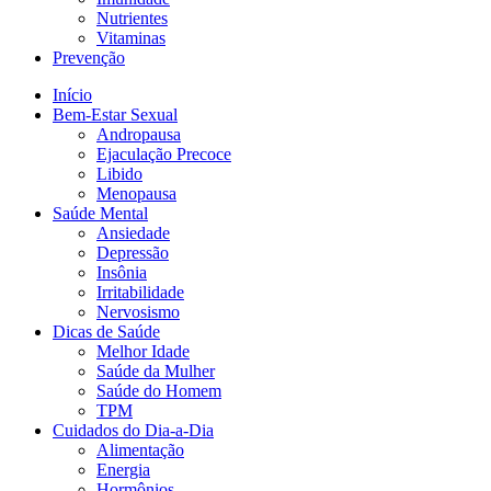
Nutrientes
Vitaminas
Prevenção
Início
Bem-Estar Sexual
Andropausa
Ejaculação Precoce
Libido
Menopausa
Saúde Mental
Ansiedade
Depressão
Insônia
Irritabilidade
Nervosismo
Dicas de Saúde
Melhor Idade
Saúde da Mulher
Saúde do Homem
TPM
Cuidados do Dia-a-Dia
Alimentação
Energia
Hormônios