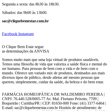
Segunda a sexta: das 8h30 às 18h30.
Sábados: das 9h00 às 13h00.
sac@cliquebemestar.com.br
Facebook
Instagram
O Clique Bem Estar segue
as determinações da ANVISA
Somos muito mais que uma loja virtual de produtos saudáveis.
Temos uma filosofia de vida que valoriza a saúde física e mental do
ser humano. Para pessoas de bem com a vida e de bem com o
mundo. Oferece um variado mix de produtos, destinados aos mais
diversos tipos de público, desde atletas até mesmo pessoas que
querem, simplesmente, cuidar da saúde, da beleza e do bem estar.
FARMÁCIA HOMEOPÁTICA DR WALDEMIRO PEREIRA |
CNPJ: 76.440.528/0005-77 Av. Mal. Floriano Peixoto, 7709 |
Boqueirão | Curitiba/PR | CEP: 81650-000 Fone: (41) 3377-6464 |
E-mail: sac@cliquebemestar.com.br Horário de atendimento: de