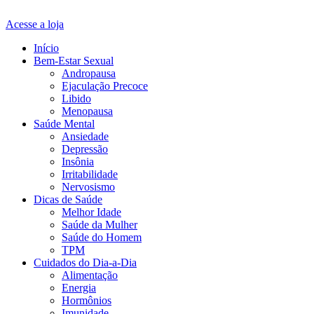
Acesse a loja
Início
Bem-Estar Sexual
Andropausa
Ejaculação Precoce
Libido
Menopausa
Saúde Mental
Ansiedade
Depressão
Insônia
Irritabilidade
Nervosismo
Dicas de Saúde
Melhor Idade
Saúde da Mulher
Saúde do Homem
TPM
Cuidados do Dia-a-Dia
Alimentação
Energia
Hormônios
Imunidade