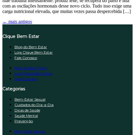
mãe trabalha intensamente: produz leite, se recupera do parto e lida
com as oscilações hormonais desse novo ciclo. Tudo isso exige uma
carga nutricional elevada, que muitas vezes passa despercebida […]
←
mais antigos
Clique Bem Estar
Blog do Bem Estar
Loja Clique Bem Estar
Fale Conosco
Blog do Bem Estar
Loja Clique Bem Estar
Fale Conosco
Categorias
Bem-Estar Sexual
Cuidados do Dia-a-Dia
Dicas de Saúde
Saúde Mental
Prevenção
Bem-Estar Sexual