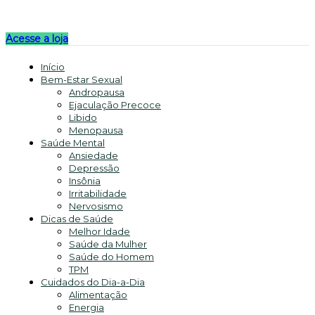
Acesse a loja
Início
Bem-Estar Sexual
Andropausa
Ejaculação Precoce
Libido
Menopausa
Saúde Mental
Ansiedade
Depressão
Insônia
Irritabilidade
Nervosismo
Dicas de Saúde
Melhor Idade
Saúde da Mulher
Saúde do Homem
TPM
Cuidados do Dia-a-Dia
Alimentação
Energia