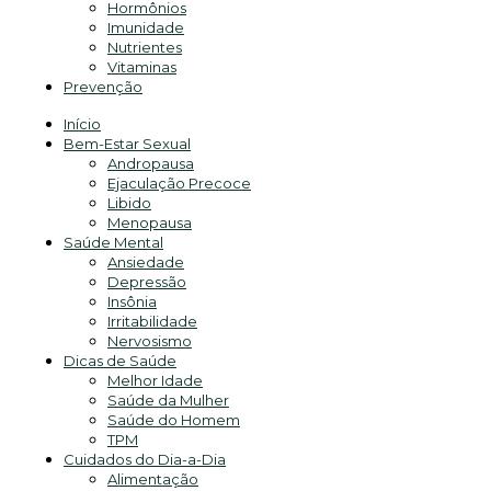
Hormônios
Imunidade
Nutrientes
Vitaminas
Prevenção
Início
Bem-Estar Sexual
Andropausa
Ejaculação Precoce
Libido
Menopausa
Saúde Mental
Ansiedade
Depressão
Insônia
Irritabilidade
Nervosismo
Dicas de Saúde
Melhor Idade
Saúde da Mulher
Saúde do Homem
TPM
Cuidados do Dia-a-Dia
Alimentação