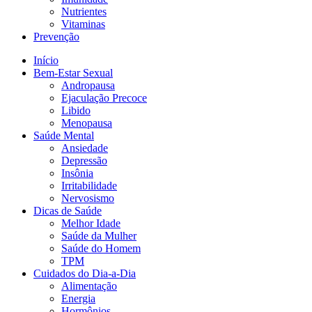
Nutrientes
Vitaminas
Prevenção
Início
Bem-Estar Sexual
Andropausa
Ejaculação Precoce
Libido
Menopausa
Saúde Mental
Ansiedade
Depressão
Insônia
Irritabilidade
Nervosismo
Dicas de Saúde
Melhor Idade
Saúde da Mulher
Saúde do Homem
TPM
Cuidados do Dia-a-Dia
Alimentação
Energia
Hormônios