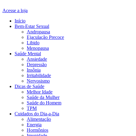
Acesse a loja
Início
Bem-Estar Sexual
Andropausa
Ejaculação Precoce
Libido
Menopausa
Saúde Mental
Ansiedade
Depressão
Insônia
Irritabilidade
Nervosismo
Dicas de Saúde
Melhor Idade
Saúde da Mulher
Saúde do Homem
TPM
Cuidados do Dia-a-Dia
Alimentação
Energia
Hormônios
Imunidade