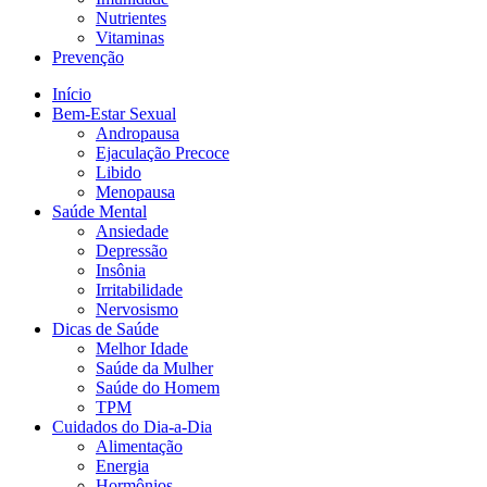
Nutrientes
Vitaminas
Prevenção
Início
Bem-Estar Sexual
Andropausa
Ejaculação Precoce
Libido
Menopausa
Saúde Mental
Ansiedade
Depressão
Insônia
Irritabilidade
Nervosismo
Dicas de Saúde
Melhor Idade
Saúde da Mulher
Saúde do Homem
TPM
Cuidados do Dia-a-Dia
Alimentação
Energia
Hormônios