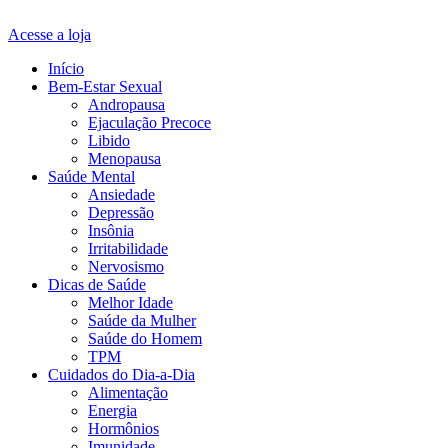
Acesse a loja
Início
Bem-Estar Sexual
Andropausa
Ejaculação Precoce
Libido
Menopausa
Saúde Mental
Ansiedade
Depressão
Insônia
Irritabilidade
Nervosismo
Dicas de Saúde
Melhor Idade
Saúde da Mulher
Saúde do Homem
TPM
Cuidados do Dia-a-Dia
Alimentação
Energia
Hormônios
Imunidade