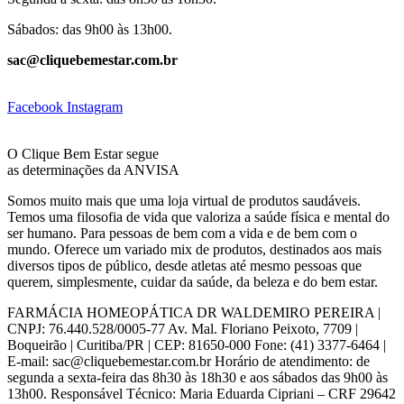
Sábados: das 9h00 às 13h00.
sac@cliquebemestar.com.br
Facebook
Instagram
O Clique Bem Estar segue
as determinações da ANVISA
Somos muito mais que uma loja virtual de produtos saudáveis.
Temos uma filosofia de vida que valoriza a saúde física e mental do
ser humano. Para pessoas de bem com a vida e de bem com o
mundo. Oferece um variado mix de produtos, destinados aos mais
diversos tipos de público, desde atletas até mesmo pessoas que
querem, simplesmente, cuidar da saúde, da beleza e do bem estar.
FARMÁCIA HOMEOPÁTICA DR WALDEMIRO PEREIRA |
CNPJ: 76.440.528/0005-77 Av. Mal. Floriano Peixoto, 7709 |
Boqueirão | Curitiba/PR | CEP: 81650-000 Fone: (41) 3377-6464 |
E-mail: sac@cliquebemestar.com.br Horário de atendimento: de
segunda a sexta-feira das 8h30 às 18h30 e aos sábados das 9h00 às
13h00. Responsável Técnico: Maria Eduarda Cipriani – CRF 29642