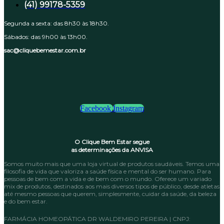
(41) 99178-5359
Segunda a sexta: das 8h30 às 18h30.
Sábados: das 9h00 às 13h00.
sac@cliquebemestar.com.br
Facebook
Instagram
O Clique Bem Estar segue
as determinações da ANVISA
Somos muito mais que uma loja virtual de produtos saudáveis. Temos uma
filosofia de vida que valoriza a saúde física e mental do ser humano. Para
pessoas de bem com a vida e de bem com o mundo. Oferece um variado
mix de produtos, destinados aos mais diversos tipos de público, desde atletas
até mesmo pessoas que querem, simplesmente, cuidar da saúde, da beleza
e do bem estar.
FARMÁCIA HOMEOPÁTICA DR WALDEMIRO PEREIRA | CNPJ: