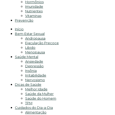
Hormônios
Imunidade
Nutrientes
Vitaminas
Prevenção
Início
Bem-Estar Sexual
Andropausa
Ejaculação Precoce
Libido
Menopausa
Saúde Mental
Ansiedade
Depressão
Insônia
Irritabilidade
Nervosismo
Dicas de Saúde
Melhor Idade
Saúde da Mulher
Saúde do Homem
TPM
Cuidados do Dia-a-Dia
Alimentação