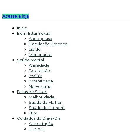
Acesse a loja
Início
Bem-Estar Sexual
Andropausa
Ejaculação Precoce
Libido
Menopausa
Saúde Mental
Ansiedade
Depressão
Insônia
Irritabilidade
Nervosismo
Dicas de Saúde
Melhor Idade
Saúde da Mulher
Saúde do Homem
TPM
Cuidados do Dia-a-Dia
Alimentação
Energia