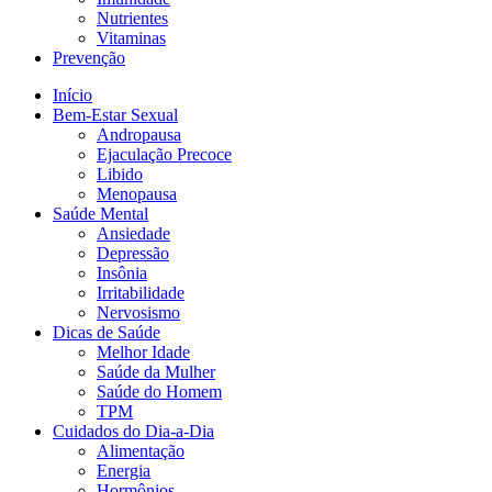
Nutrientes
Vitaminas
Prevenção
Início
Bem-Estar Sexual
Andropausa
Ejaculação Precoce
Libido
Menopausa
Saúde Mental
Ansiedade
Depressão
Insônia
Irritabilidade
Nervosismo
Dicas de Saúde
Melhor Idade
Saúde da Mulher
Saúde do Homem
TPM
Cuidados do Dia-a-Dia
Alimentação
Energia
Hormônios