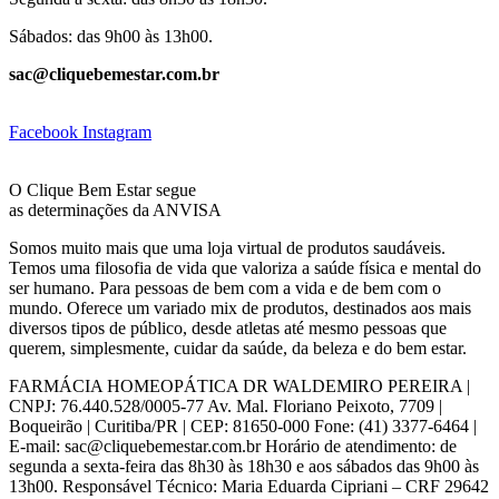
Sábados: das 9h00 às 13h00.
sac@cliquebemestar.com.br
Facebook
Instagram
O Clique Bem Estar segue
as determinações da ANVISA
Somos muito mais que uma loja virtual de produtos saudáveis.
Temos uma filosofia de vida que valoriza a saúde física e mental do
ser humano. Para pessoas de bem com a vida e de bem com o
mundo. Oferece um variado mix de produtos, destinados aos mais
diversos tipos de público, desde atletas até mesmo pessoas que
querem, simplesmente, cuidar da saúde, da beleza e do bem estar.
FARMÁCIA HOMEOPÁTICA DR WALDEMIRO PEREIRA |
CNPJ: 76.440.528/0005-77 Av. Mal. Floriano Peixoto, 7709 |
Boqueirão | Curitiba/PR | CEP: 81650-000 Fone: (41) 3377-6464 |
E-mail: sac@cliquebemestar.com.br Horário de atendimento: de
segunda a sexta-feira das 8h30 às 18h30 e aos sábados das 9h00 às
13h00. Responsável Técnico: Maria Eduarda Cipriani – CRF 29642