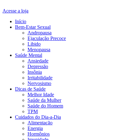
Acesse a loja
Início
Bem-Estar Sexual
Andropausa
Ejaculação Precoce
Libido
Menopausa
Saúde Mental
Ansiedade
Depressão
Insônia
Irritabilidade
Nervosismo
Dicas de Saúde
Melhor Idade
Saúde da Mulher
Saúde do Homem
TPM
Cuidados do Dia-a-Dia
Alimentação
Energia
Hormônios
Imunidade