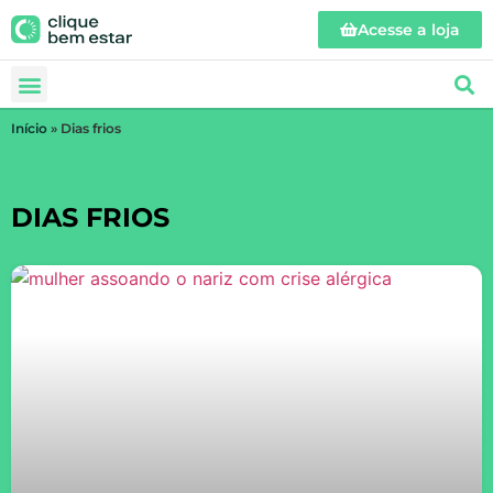
Acesse a loja
Início
»
Dias frios
DIAS FRIOS