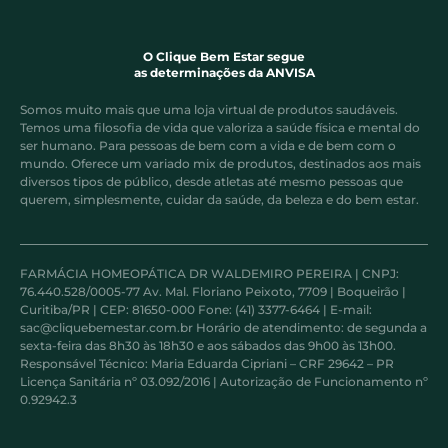
O Clique Bem Estar segue
as determinações da ANVISA
Somos muito mais que uma loja virtual de produtos saudáveis.
Temos uma filosofia de vida que valoriza a saúde física e mental do
ser humano. Para pessoas de bem com a vida e de bem com o
mundo. Oferece um variado mix de produtos, destinados aos mais
diversos tipos de público, desde atletas até mesmo pessoas que
querem, simplesmente, cuidar da saúde, da beleza e do bem estar.
FARMÁCIA HOMEOPÁTICA DR WALDEMIRO PEREIRA | CNPJ:
76.440.528/0005-77 Av. Mal. Floriano Peixoto, 7709 | Boqueirão |
Curitiba/PR | CEP: 81650-000 Fone: (41) 3377-6464 | E-mail:
sac@cliquebemestar.com.br Horário de atendimento: de segunda a
sexta-feira das 8h30 às 18h30 e aos sábados das 9h00 às 13h00.
Responsável Técnico: Maria Eduarda Cipriani – CRF 29642 – PR
Licença Sanitária nº 03.092/2016 | Autorização de Funcionamento nº
0.92942.3