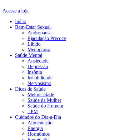
Acesse a loja
Início
Bem-Estar Sexual
Andropausa
Ejaculação Precoce
Libido
Menopausa
Saúde Mental
Ansiedade
Depressão
Insônia
Irritabilidade
Nervosismo
Dicas de Saúde
Melhor Idade
Saúde da Mulher
Saúde do Homem
TPM
Cuidados do Dia-a-Dia
Alimentação
Energia
Hormônios
Imunidade