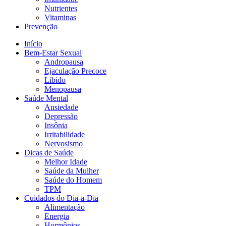
Nutrientes
Vitaminas
Prevenção
Início
Bem-Estar Sexual
Andropausa
Ejaculação Precoce
Libido
Menopausa
Saúde Mental
Ansiedade
Depressão
Insônia
Irritabilidade
Nervosismo
Dicas de Saúde
Melhor Idade
Saúde da Mulher
Saúde do Homem
TPM
Cuidados do Dia-a-Dia
Alimentação
Energia
Hormônios