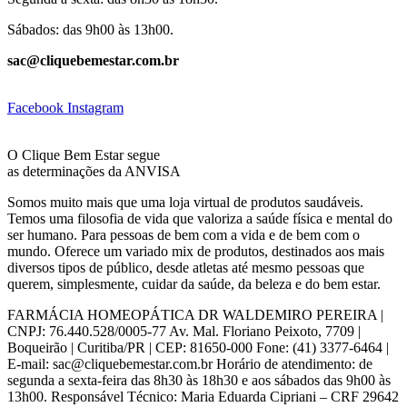
Sábados: das 9h00 às 13h00.
sac@cliquebemestar.com.br
Facebook
Instagram
O Clique Bem Estar segue
as determinações da ANVISA
Somos muito mais que uma loja virtual de produtos saudáveis.
Temos uma filosofia de vida que valoriza a saúde física e mental do
ser humano. Para pessoas de bem com a vida e de bem com o
mundo. Oferece um variado mix de produtos, destinados aos mais
diversos tipos de público, desde atletas até mesmo pessoas que
querem, simplesmente, cuidar da saúde, da beleza e do bem estar.
FARMÁCIA HOMEOPÁTICA DR WALDEMIRO PEREIRA |
CNPJ: 76.440.528/0005-77 Av. Mal. Floriano Peixoto, 7709 |
Boqueirão | Curitiba/PR | CEP: 81650-000 Fone: (41) 3377-6464 |
E-mail: sac@cliquebemestar.com.br Horário de atendimento: de
segunda a sexta-feira das 8h30 às 18h30 e aos sábados das 9h00 às
13h00. Responsável Técnico: Maria Eduarda Cipriani – CRF 29642