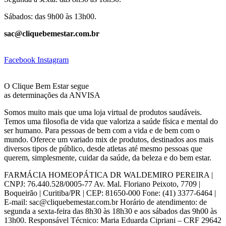
Sábados: das 9h00 às 13h00.
sac@cliquebemestar.com.br
Facebook
Instagram
O Clique Bem Estar segue
as determinações da ANVISA
Somos muito mais que uma loja virtual de produtos saudáveis.
Temos uma filosofia de vida que valoriza a saúde física e mental do
ser humano. Para pessoas de bem com a vida e de bem com o
mundo. Oferece um variado mix de produtos, destinados aos mais
diversos tipos de público, desde atletas até mesmo pessoas que
querem, simplesmente, cuidar da saúde, da beleza e do bem estar.
FARMÁCIA HOMEOPÁTICA DR WALDEMIRO PEREIRA |
CNPJ: 76.440.528/0005-77 Av. Mal. Floriano Peixoto, 7709 |
Boqueirão | Curitiba/PR | CEP: 81650-000 Fone: (41) 3377-6464 |
E-mail: sac@cliquebemestar.com.br Horário de atendimento: de
segunda a sexta-feira das 8h30 às 18h30 e aos sábados das 9h00 às
13h00. Responsável Técnico: Maria Eduarda Cipriani – CRF 29642