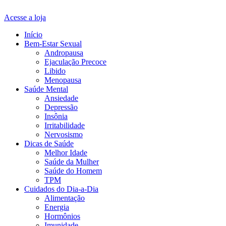
Acesse a loja
Início
Bem-Estar Sexual
Andropausa
Ejaculação Precoce
Libido
Menopausa
Saúde Mental
Ansiedade
Depressão
Insônia
Irritabilidade
Nervosismo
Dicas de Saúde
Melhor Idade
Saúde da Mulher
Saúde do Homem
TPM
Cuidados do Dia-a-Dia
Alimentação
Energia
Hormônios
Imunidade