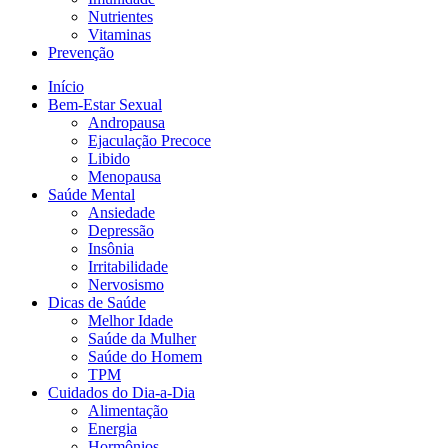
Nutrientes
Vitaminas
Prevenção
Início
Bem-Estar Sexual
Andropausa
Ejaculação Precoce
Libido
Menopausa
Saúde Mental
Ansiedade
Depressão
Insônia
Irritabilidade
Nervosismo
Dicas de Saúde
Melhor Idade
Saúde da Mulher
Saúde do Homem
TPM
Cuidados do Dia-a-Dia
Alimentação
Energia
Hormônios