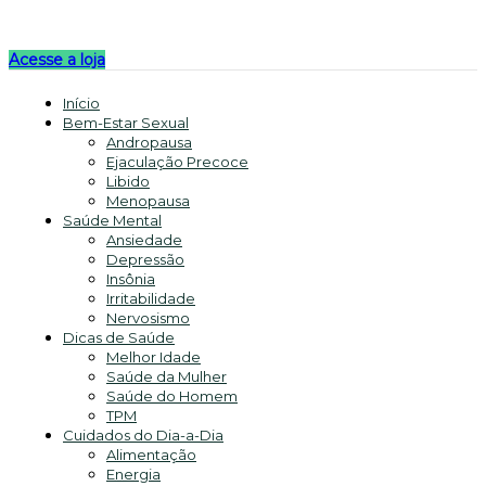
Acesse a loja
Início
Bem-Estar Sexual
Andropausa
Ejaculação Precoce
Libido
Menopausa
Saúde Mental
Ansiedade
Depressão
Insônia
Irritabilidade
Nervosismo
Dicas de Saúde
Melhor Idade
Saúde da Mulher
Saúde do Homem
TPM
Cuidados do Dia-a-Dia
Alimentação
Energia