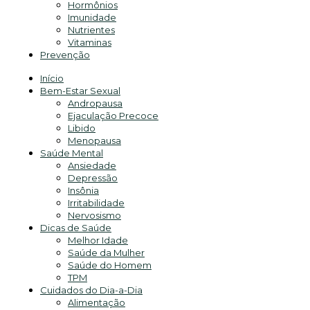
Hormônios
Imunidade
Nutrientes
Vitaminas
Prevenção
Início
Bem-Estar Sexual
Andropausa
Ejaculação Precoce
Libido
Menopausa
Saúde Mental
Ansiedade
Depressão
Insônia
Irritabilidade
Nervosismo
Dicas de Saúde
Melhor Idade
Saúde da Mulher
Saúde do Homem
TPM
Cuidados do Dia-a-Dia
Alimentação