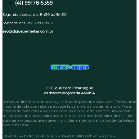
(41) 99178-5359
Segunda a sexta: das 8h30 às 18h30.
Sábados: das 9h00 às 13h00.
sac@cliquebemestar.com.br
Facebook
Instagram
O Clique Bem Estar segue
as determinações da ANVISA
Somos muito mais que uma loja virtual de produtos saudáveis. Temos uma
filosofia de vida que valoriza a saúde física e mental do ser humano. Para
pessoas de bem com a vida e de bem com o mundo. Oferece um variado
mix de produtos, destinados aos mais diversos tipos de público, desde atletas
até mesmo pessoas que querem, simplesmente, cuidar da saúde, da beleza
e do bem estar.
FARMÁCIA HOMEOPÁTICA DR WALDEMIRO PEREIRA | CNPJ: