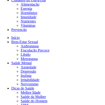
Cuidados do Dia-a-Dia
Alimentação
Energia
Hormônios
Imunidade
Nutrientes
Vitaminas
Prevenção
Início
Bem-Estar Sexual
Andropausa
Ejaculação Precoce
Libido
Menopausa
Saúde Mental
Ansiedade
Depressão
Insônia
Irritabilidade
Nervosismo
Dicas de Saúde
Melhor Idade
Saúde da Mulher
Saúde do Homem