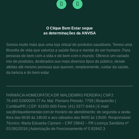
O Clique Bem Estar segue
as determinações da ANVISA
Somos muito mais que uma loja virtual de produtos saudáveis. Temos uma
filosofia de vida que valoriza a saúde física e mental do ser humano. Para
pessoas de bem com a vida e de bem com o mundo. Oferece um variado
mix de produtos, destinados aos mais diversos tipos de público, desde
atletas até mesmo pessoas que querem, simplesmente, cuidar da saúde,
da beleza e do bem estar.
FARMÁCIA HOMEOPÁTICA DR WALDEMIRO PEREIRA | CNPJ:
76.440.528/0005-77 Av. Mal. Floriano Peixoto, 7709 | Boqueirão |
Curitiba/PR | CEP: 81650-000 Fone: (41) 3377-6464 | E-mail:
sac@cliquebemestar.com.br Horário de atendimento: de segunda a sexta-
feira das 8h30 às 18h30 e aos sábados das 9h00 às 13h00. Responsável
Técnico: Maria Eduarda Cipriani – CRF 29642 – PR Licença Sanitária nº
03.092/2016 | Autorização de Funcionamento nº 0.92942.3