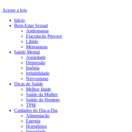
Acesse a loja
Início
Bem-Estar Sexual
Andropausa
Ejaculação Precoce
Libido
Menopausa
Saúde Mental
Ansiedade
Depressão
Insônia
Irritabilidade
Nervosismo
Dicas de Saúde
Melhor Idade
Saúde da Mulher
Saúde do Homem
TPM
Cuidados do Dia-a-Dia
Alimentação
Energia
Hormônios
Imunidade