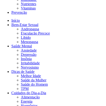
Nutrientes
Vitaminas
Prevenção
Início
Bem-Estar Sexual
Andropausa
Ejaculação Precoce
Libido
Menopausa
Saúde Mental
Ansiedade
Depressão
Insônia
Irritabilidade
Nervosismo
Dicas de Saúde
Melhor Idade
Saúde da Mulher
Saúde do Homem
TPM
Cuidados do Dia-a-Dia
Alimentação
Energia
Hormônios