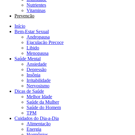
Nutrientes
Vitaminas
Prevenção
Início
Bem-Estar Sexual
Andropausa
Ejaculação Precoce
Libido
Menopausa
Saúde Mental
Ansiedade
Depressão
Insônia
Irritabilidade
Nervosismo
Dicas de Saúde
Melhor Idade
Saúde da Mulher
Saúde do Homem
TPM
Cuidados do Dia-a-Dia
Alimentação
Energia
Hormônios