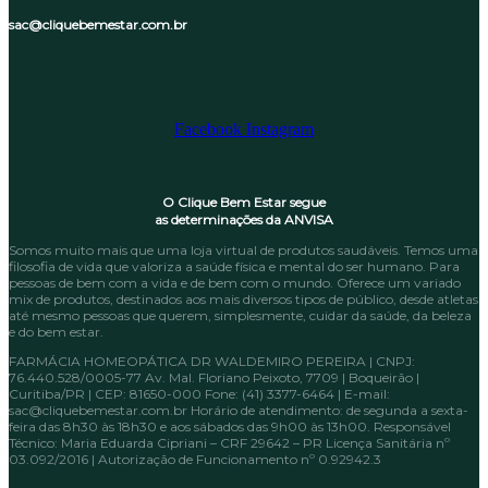
sac@cliquebemestar.com.br
Facebook
Instagram
O Clique Bem Estar segue
as determinações da ANVISA
Somos muito mais que uma loja virtual de produtos saudáveis. Temos uma
filosofia de vida que valoriza a saúde física e mental do ser humano. Para
pessoas de bem com a vida e de bem com o mundo. Oferece um variado
mix de produtos, destinados aos mais diversos tipos de público, desde atletas
até mesmo pessoas que querem, simplesmente, cuidar da saúde, da beleza
e do bem estar.
FARMÁCIA HOMEOPÁTICA DR WALDEMIRO PEREIRA | CNPJ:
76.440.528/0005-77 Av. Mal. Floriano Peixoto, 7709 | Boqueirão |
Curitiba/PR | CEP: 81650-000 Fone: (41) 3377-6464 | E-mail:
sac@cliquebemestar.com.br Horário de atendimento: de segunda a sexta-
feira das 8h30 às 18h30 e aos sábados das 9h00 às 13h00. Responsável
Técnico: Maria Eduarda Cipriani – CRF 29642 – PR Licença Sanitária nº
03.092/2016 | Autorização de Funcionamento nº 0.92942.3