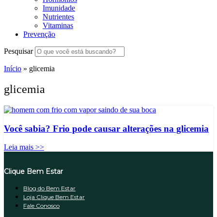
Imunidade
Nutrientes
Vitaminas
Prevenção
Pesquisar
Início
»
glicemia
glicemia
Você sabia? Frio pode causar alterações na glicemia
Leia mais >>
Clique Bem Estar
Blog do Bem Estar
Loja Clique Bem Estar
Fale Conosco