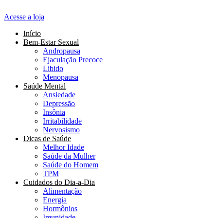
Acesse a loja
Início
Bem-Estar Sexual
Andropausa
Ejaculação Precoce
Libido
Menopausa
Saúde Mental
Ansiedade
Depressão
Insônia
Irritabilidade
Nervosismo
Dicas de Saúde
Melhor Idade
Saúde da Mulher
Saúde do Homem
TPM
Cuidados do Dia-a-Dia
Alimentação
Energia
Hormônios
Imunidade