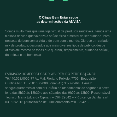
O Clique Bem Estar segue
as determinações da ANVISA
Somos muito mais que uma loja virtual de produtos saudáveis. Temos uma
filosofia de vida que valoriza a saúde física e mental do ser humano. Para
pessoas de bem com a vida e de bem com o mundo. Oferece um variado
mix de produtos, destinados aos mais diversos tipos de público, desde
atletas até mesmo pessoas que querem, simplesmente, cuidar da saúde,
da beleza e do bem estar.
FARMÁCIA HOMEOPÁTICA DR WALDEMIRO PEREIRA | CNPJ:
76.440.528/0005-77 Av. Mal. Floriano Peixoto, 7709 | Boqueirão |
Curitiba/PR | CEP: 81650-000 Fone: (41) 3377-6464 | E-mail:
sac@cliquebemestar.com.br Horário de atendimento: de segunda a sexta-
feira das 8h30 às 18h30 e aos sábados das 9h00 às 13h00. Responsável
Técnico: Maria Eduarda Cipriani – CRF 29642 – PR Licença Sanitária nº
03.092/2016 | Autorização de Funcionamento nº 0.92942.3