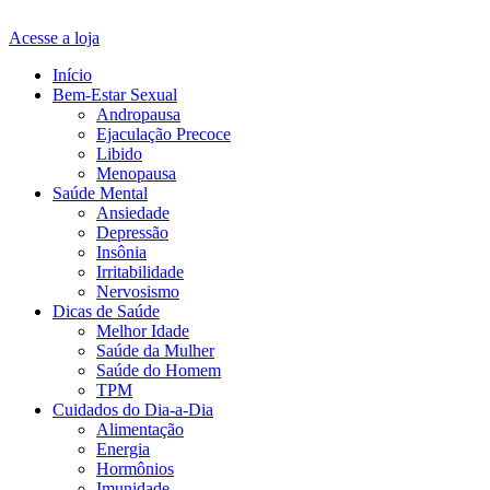
Acesse a loja
Início
Bem-Estar Sexual
Andropausa
Ejaculação Precoce
Libido
Menopausa
Saúde Mental
Ansiedade
Depressão
Insônia
Irritabilidade
Nervosismo
Dicas de Saúde
Melhor Idade
Saúde da Mulher
Saúde do Homem
TPM
Cuidados do Dia-a-Dia
Alimentação
Energia
Hormônios
Imunidade