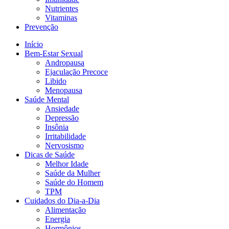
Nutrientes
Vitaminas
Prevenção
Início
Bem-Estar Sexual
Andropausa
Ejaculação Precoce
Libido
Menopausa
Saúde Mental
Ansiedade
Depressão
Insônia
Irritabilidade
Nervosismo
Dicas de Saúde
Melhor Idade
Saúde da Mulher
Saúde do Homem
TPM
Cuidados do Dia-a-Dia
Alimentação
Energia
Hormônios