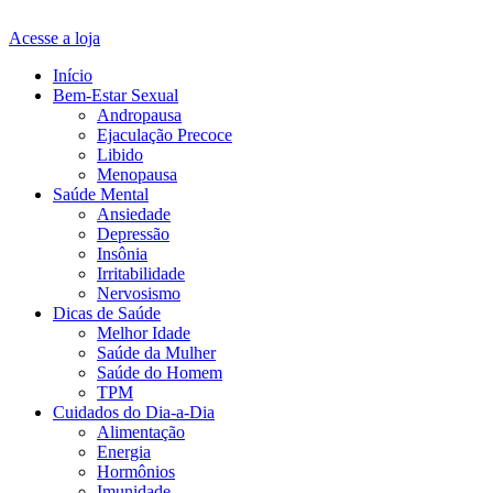
Acesse a loja
Início
Bem-Estar Sexual
Andropausa
Ejaculação Precoce
Libido
Menopausa
Saúde Mental
Ansiedade
Depressão
Insônia
Irritabilidade
Nervosismo
Dicas de Saúde
Melhor Idade
Saúde da Mulher
Saúde do Homem
TPM
Cuidados do Dia-a-Dia
Alimentação
Energia
Hormônios
Imunidade