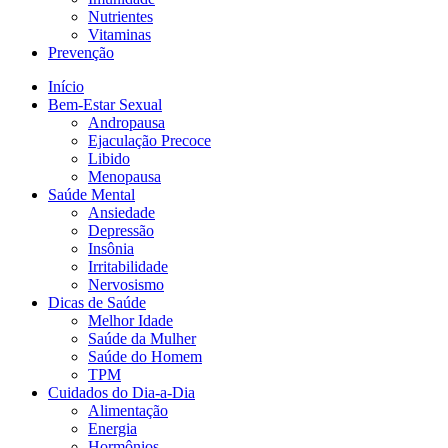
Nutrientes
Vitaminas
Prevenção
Início
Bem-Estar Sexual
Andropausa
Ejaculação Precoce
Libido
Menopausa
Saúde Mental
Ansiedade
Depressão
Insônia
Irritabilidade
Nervosismo
Dicas de Saúde
Melhor Idade
Saúde da Mulher
Saúde do Homem
TPM
Cuidados do Dia-a-Dia
Alimentação
Energia
Hormônios