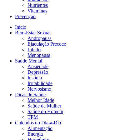
Nutrientes
Vitaminas
Prevenção
Início
Bem-Estar Sexual
Andropausa
Ejaculação Precoce
Libido
Menopausa
Saúde Mental
Ansiedade
Depressão
Insônia
Irritabilidade
Nervosismo
Dicas de Saúde
Melhor Idade
Saúde da Mulher
Saúde do Homem
TPM
Cuidados do Dia-a-Dia
Alimentação
Energia
Hormônios