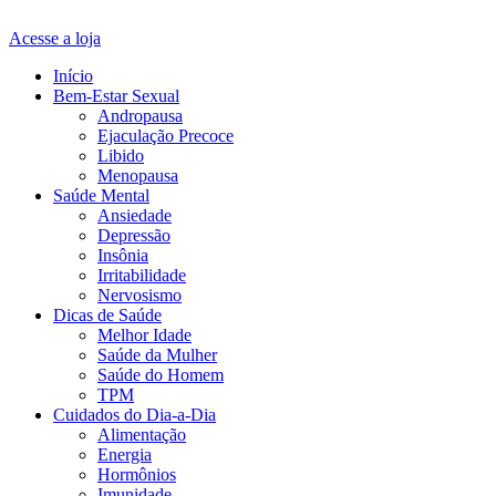
Acesse a loja
Início
Bem-Estar Sexual
Andropausa
Ejaculação Precoce
Libido
Menopausa
Saúde Mental
Ansiedade
Depressão
Insônia
Irritabilidade
Nervosismo
Dicas de Saúde
Melhor Idade
Saúde da Mulher
Saúde do Homem
TPM
Cuidados do Dia-a-Dia
Alimentação
Energia
Hormônios
Imunidade