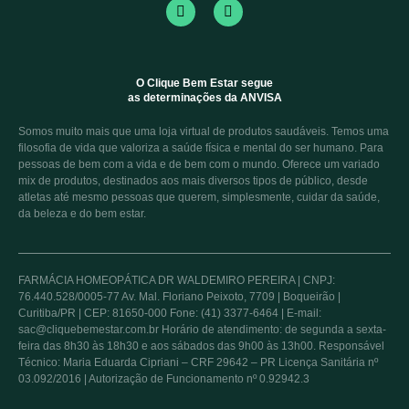
O Clique Bem Estar segue
as determinações da ANVISA
Somos muito mais que uma loja virtual de produtos saudáveis. Temos uma
filosofia de vida que valoriza a saúde física e mental do ser humano. Para
pessoas de bem com a vida e de bem com o mundo. Oferece um variado
mix de produtos, destinados aos mais diversos tipos de público, desde
atletas até mesmo pessoas que querem, simplesmente, cuidar da saúde,
da beleza e do bem estar.
FARMÁCIA HOMEOPÁTICA DR WALDEMIRO PEREIRA | CNPJ:
76.440.528/0005-77 Av. Mal. Floriano Peixoto, 7709 | Boqueirão |
Curitiba/PR | CEP: 81650-000 Fone: (41) 3377-6464 | E-mail:
sac@cliquebemestar.com.br Horário de atendimento: de segunda a sexta-
feira das 8h30 às 18h30 e aos sábados das 9h00 às 13h00. Responsável
Técnico: Maria Eduarda Cipriani – CRF 29642 – PR Licença Sanitária nº
03.092/2016 | Autorização de Funcionamento nº 0.92942.3