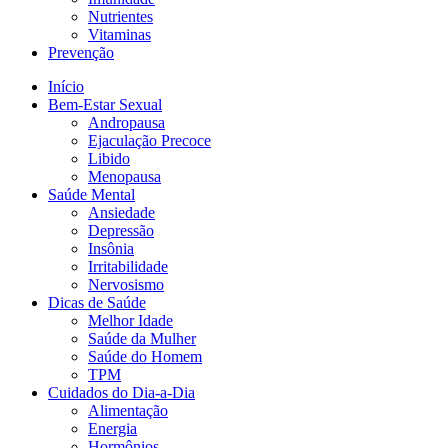
Nutrientes
Vitaminas
Prevenção
Início
Bem-Estar Sexual
Andropausa
Ejaculação Precoce
Libido
Menopausa
Saúde Mental
Ansiedade
Depressão
Insônia
Irritabilidade
Nervosismo
Dicas de Saúde
Melhor Idade
Saúde da Mulher
Saúde do Homem
TPM
Cuidados do Dia-a-Dia
Alimentação
Energia
Hormônios