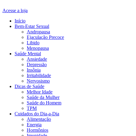
Acesse a loja
Início
Bem-Estar Sexual
Andropausa
Ejaculação Precoce
Libido
Menopausa
Saúde Mental
Ansiedade
Depressão
Insônia
Irritabilidade
Nervosismo
Dicas de Saúde
Melhor Idade
Saúde da Mulher
Saúde do Homem
TPM
Cuidados do Dia-a-Dia
Alimentação
Energia
Hormônios
Imunidade