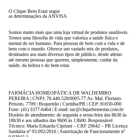
O Clique Bem Estar segue
as determinações da ANVISA
Somos muito mais que uma loja virtual de produtos saudáveis.
Temos uma filosofia de vida que valoriza a saúde física e
mental do ser humano. Para pessoas de bem com a vida e de
bem com o mundo. Oferece um variado mix de produtos,
destinados aos mais diversos tipos de público, desde atletas
até mesmo pessoas que querem, simplesmente, cuidar da
saúde, da beleza e do bem estar.
FARMÁCIA HOMEOPÁTICA DR WALDEMIRO
PEREIRA | CNPJ: 76.440.528/0005-77 Av. Mal. Floriano
Peixoto, 7709 | Boqueirão | Curitiba/PR | CEP: 81650-000
Fone: (41) 3377-6464 | E-mail: sac@cliquebemestar.com.br
Horário de atendimento: de segunda a sexta-feira das 8h30 às
18h30 e aos sábados das 9h00 às 13h00. Responsável
Técnico: Maria Eduarda Cipriani – CRF 29642 – PR Licença
Sanitária nº 03.092/2016 | Autorização de Funcionamento nº
0.92942.3