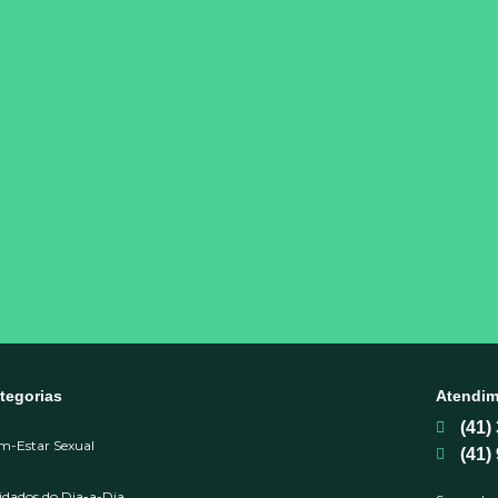
tegorias
Atendim
(41)
m-Estar Sexual
(41)
idados do Dia-a-Dia