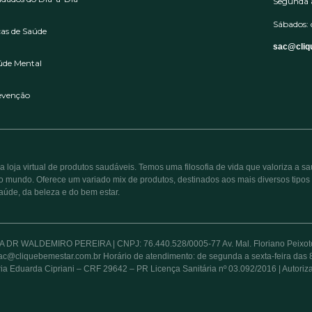
Segunda a
Sábados: 
cas de Saúde
sac@cliq
úde Mental
evenção
loja virtual de produtos saudáveis. Temos uma filosofia de vida que valoriza a s
 mundo. Oferece um variado mix de produtos, destinados aos mais diversos tipos
aúde, da beleza e do bem estar.
 WALDEMIRO PEREIRA | CNPJ: 76.440.528/0005-77 Av. Mal. Floriano Peixoto, 7
sac@cliquebemestar.com.br Horário de atendimento: de segunda a sexta-feira da
ia Eduarda Cipriani – CRF 29642 – PR Licença Sanitária nº 03.092/2016 | Autori