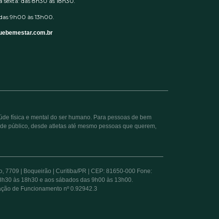
 sexta: das 8h30 às 18h30.
das 9h00 às 13h00.
uebemestar.com.br
aúde física e mental do ser humano. Para pessoas de bem
 de público, desde atletas até mesmo pessoas que querem,
709 | Boqueirão | Curitiba/PR | CEP: 81650-000 Fone:
s 8h30 às 18h30 e aos sábados das 9h00 às 13h00.
zação de Funcionamento nº 0.92942.3