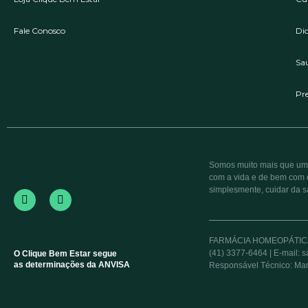
Fale Conosco
Di
Sa
Pr
Somos muito mais que uma 
com a vida e de bem com o
simplesmente, cuidar da s
FARMÁCIA HOMEOPÁTICA DR
(41) 3377-6464 | E-mail: 
O Clique Bem Estar segue
as determinações da ANVISA
Responsável Técnico: Mar