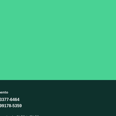
ento
 3377-6464
 99178-5359