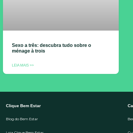
Sexo a três: descubra tudo sobre o
ménage à trois
LEIA MAIS >>
Clique Bem Estar
Ca
Blog do Bem Estar
Be
Loja Clique Bem Estar
Cu