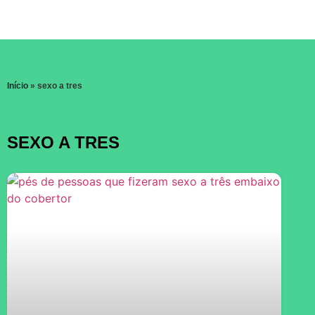
Início
»
sexo a tres
SEXO A TRES