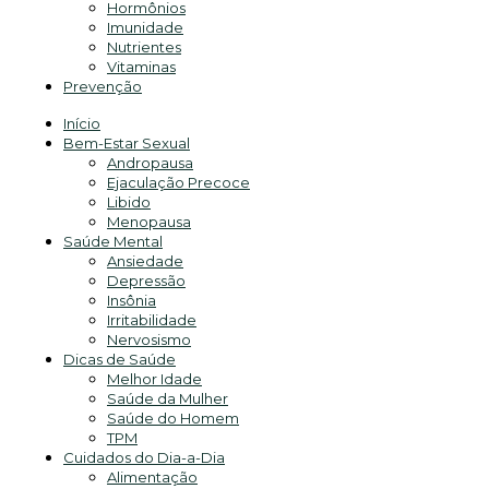
Hormônios
Imunidade
Nutrientes
Vitaminas
Prevenção
Início
Bem-Estar Sexual
Andropausa
Ejaculação Precoce
Libido
Menopausa
Saúde Mental
Ansiedade
Depressão
Insônia
Irritabilidade
Nervosismo
Dicas de Saúde
Melhor Idade
Saúde da Mulher
Saúde do Homem
TPM
Cuidados do Dia-a-Dia
Alimentação