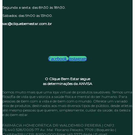
Segunda a sexta: das 8h30 às 18h30.
Sábados: das 9h00 às 13h00.
sac@cliquebemestar.com.br
Facebook
Instagram
O Clique Bem Estar segue
as determinações da ANVISA
Somos muito mais que uma loja virtual de produtos saudáveis. Temos uma
filosofia de vida que valoriza a saúde física e mental do ser humano. Para
pessoas de bem com a vida e de bem com o mundo. Oferece um variado
mix de produtos, destinados aos mais diversos tipos de público, desde atletas
até mesmo pessoas que querem, simplesmente, cuidar da saúde, da beleza
e do bem estar.
FARMÁCIA HOMEOPÁTICA DR WALDEMIRO PEREIRA | CNPJ:
76.440.528/0005-77 Av. Mal. Floriano Peixoto, 7709 | Boqueirão |
Curitiba/PR | CEP: 81650-000 Fone: (41) 3377-6464 | E-mail: