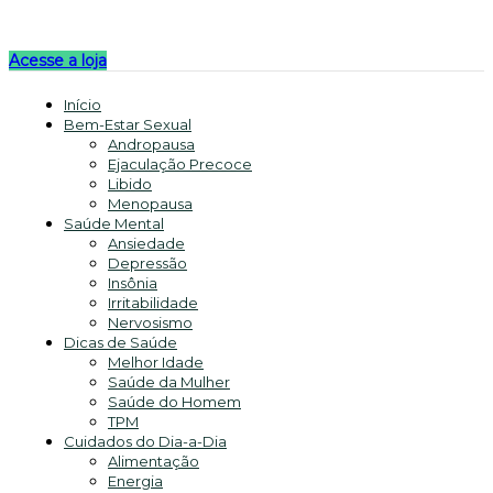
Acesse a loja
Início
Bem-Estar Sexual
Andropausa
Ejaculação Precoce
Libido
Menopausa
Saúde Mental
Ansiedade
Depressão
Insônia
Irritabilidade
Nervosismo
Dicas de Saúde
Melhor Idade
Saúde da Mulher
Saúde do Homem
TPM
Cuidados do Dia-a-Dia
Alimentação
Energia