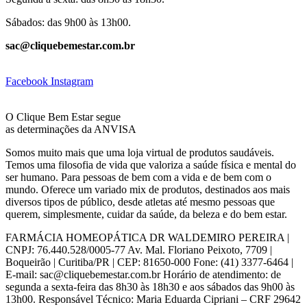
Sábados: das 9h00 às 13h00.
sac@cliquebemestar.com.br
Facebook
Instagram
O Clique Bem Estar segue
as determinações da ANVISA
Somos muito mais que uma loja virtual de produtos saudáveis.
Temos uma filosofia de vida que valoriza a saúde física e mental do
ser humano. Para pessoas de bem com a vida e de bem com o
mundo. Oferece um variado mix de produtos, destinados aos mais
diversos tipos de público, desde atletas até mesmo pessoas que
querem, simplesmente, cuidar da saúde, da beleza e do bem estar.
FARMÁCIA HOMEOPÁTICA DR WALDEMIRO PEREIRA |
CNPJ: 76.440.528/0005-77 Av. Mal. Floriano Peixoto, 7709 |
Boqueirão | Curitiba/PR | CEP: 81650-000 Fone: (41) 3377-6464 |
E-mail: sac@cliquebemestar.com.br Horário de atendimento: de
segunda a sexta-feira das 8h30 às 18h30 e aos sábados das 9h00 às
13h00. Responsável Técnico: Maria Eduarda Cipriani – CRF 29642