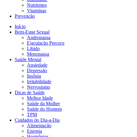
Nutrientes
Vitaminas
Prevenção
Início
Bem-Estar Sexual
Andropausa
Ejaculação Precoce
Libido
Menopausa
Saúde Mental
Ansiedade
Depressão
Insônia
Irritabilidade
Nervosismo
Dicas de Saúde
Melhor Idade
Saúde da Mulher
Saúde do Homem
TPM
Cuidados do Dia-a-Dia
Alimentação
Energia
Hormônios