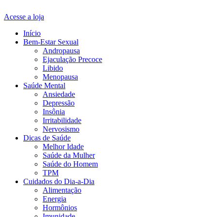
Acesse a loja
Início
Bem-Estar Sexual
Andropausa
Ejaculação Precoce
Libido
Menopausa
Saúde Mental
Ansiedade
Depressão
Insônia
Irritabilidade
Nervosismo
Dicas de Saúde
Melhor Idade
Saúde da Mulher
Saúde do Homem
TPM
Cuidados do Dia-a-Dia
Alimentação
Energia
Hormônios
Imunidade