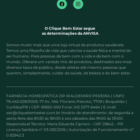
O Clique Bem Estar segue
as determinações da ANVISA
Somos muito mais que uma loja virtual de produtos saudáveis.
Temos uma filosofia de vida que valoriza a saúde física e mental do
ser humano. Para pessoas de bem com a vida e de bem com o
mundo. Oferece um variado mix de produtos, destinados aos mais
diversos tipos de público, desde atletas até mesmo pessoas que
querem, simplesmente, cuidar da saúde, da beleza e do bem estar.
FARMÁCIA HOMEOPÁTICA DR WALDEMIRO PEREIRA | CNPJ:
76.440.528/0005-77 Av. Mal. Floriano Peixoto, 7709 | Boqueirão |
Curitiba/PR | CEP: 81650-000 Fone: (41) 3377-6464 | E-mail:
sac@cliquebemestar.com.br Horário de atendimento: de segunda a
sexta-feira das 8h30 às 18h30 e aos sábados das 9h00 às 13h00.
Responsável Técnico: Maria Eduarda Cipriani – CRF 29642 – PR
Licença Sanitária nº 03.092/2016 | Autorização de Funcionamento nº
0.92942.3