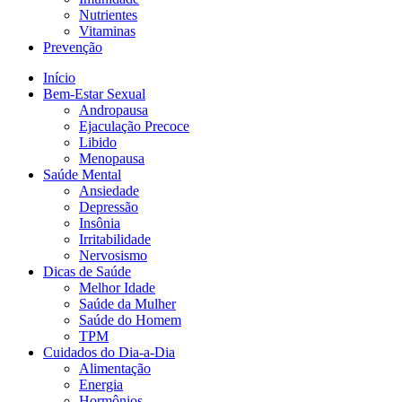
Nutrientes
Vitaminas
Prevenção
Início
Bem-Estar Sexual
Andropausa
Ejaculação Precoce
Libido
Menopausa
Saúde Mental
Ansiedade
Depressão
Insônia
Irritabilidade
Nervosismo
Dicas de Saúde
Melhor Idade
Saúde da Mulher
Saúde do Homem
TPM
Cuidados do Dia-a-Dia
Alimentação
Energia
Hormônios