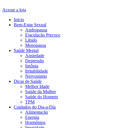
Acesse a loja
Início
Bem-Estar Sexual
Andropausa
Ejaculação Precoce
Libido
Menopausa
Saúde Mental
Ansiedade
Depressão
Insônia
Irritabilidade
Nervosismo
Dicas de Saúde
Melhor Idade
Saúde da Mulher
Saúde do Homem
TPM
Cuidados do Dia-a-Dia
Alimentação
Energia
Hormônios
Imunidade