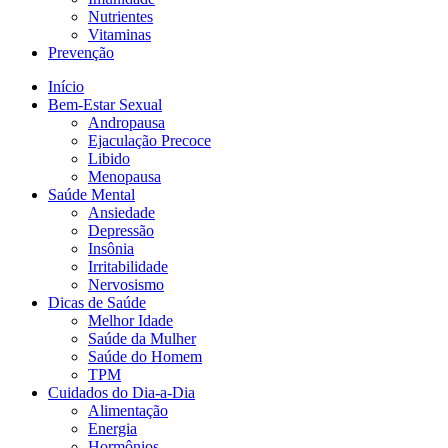
Nutrientes
Vitaminas
Prevenção
Início
Bem-Estar Sexual
Andropausa
Ejaculação Precoce
Libido
Menopausa
Saúde Mental
Ansiedade
Depressão
Insônia
Irritabilidade
Nervosismo
Dicas de Saúde
Melhor Idade
Saúde da Mulher
Saúde do Homem
TPM
Cuidados do Dia-a-Dia
Alimentação
Energia
Hormônios