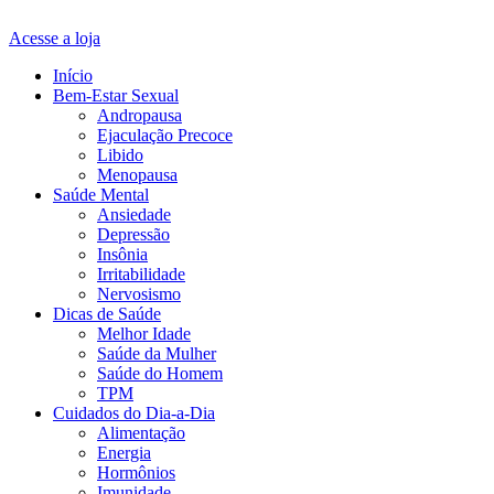
Acesse a loja
Início
Bem-Estar Sexual
Andropausa
Ejaculação Precoce
Libido
Menopausa
Saúde Mental
Ansiedade
Depressão
Insônia
Irritabilidade
Nervosismo
Dicas de Saúde
Melhor Idade
Saúde da Mulher
Saúde do Homem
TPM
Cuidados do Dia-a-Dia
Alimentação
Energia
Hormônios
Imunidade