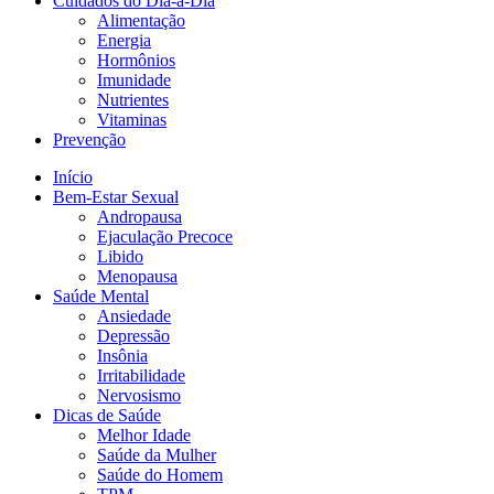
Cuidados do Dia-a-Dia
Alimentação
Energia
Hormônios
Imunidade
Nutrientes
Vitaminas
Prevenção
Início
Bem-Estar Sexual
Andropausa
Ejaculação Precoce
Libido
Menopausa
Saúde Mental
Ansiedade
Depressão
Insônia
Irritabilidade
Nervosismo
Dicas de Saúde
Melhor Idade
Saúde da Mulher
Saúde do Homem