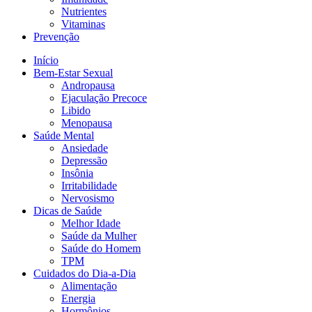
Nutrientes
Vitaminas
Prevenção
Início
Bem-Estar Sexual
Andropausa
Ejaculação Precoce
Libido
Menopausa
Saúde Mental
Ansiedade
Depressão
Insônia
Irritabilidade
Nervosismo
Dicas de Saúde
Melhor Idade
Saúde da Mulher
Saúde do Homem
TPM
Cuidados do Dia-a-Dia
Alimentação
Energia
Hormônios