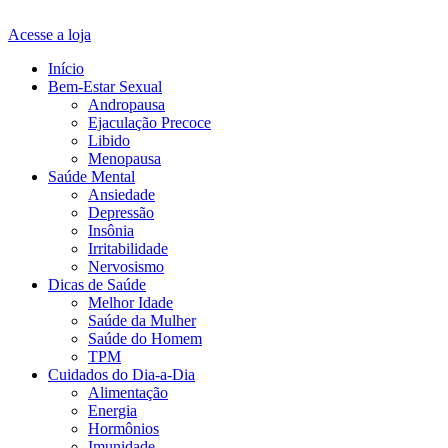
Acesse a loja
Início
Bem-Estar Sexual
Andropausa
Ejaculação Precoce
Libido
Menopausa
Saúde Mental
Ansiedade
Depressão
Insônia
Irritabilidade
Nervosismo
Dicas de Saúde
Melhor Idade
Saúde da Mulher
Saúde do Homem
TPM
Cuidados do Dia-a-Dia
Alimentação
Energia
Hormônios
Imunidade